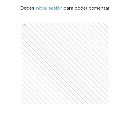
Debés
iniciar sesión
para poder comentar
Ads