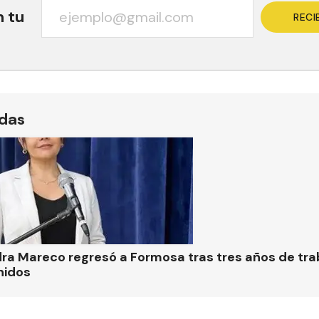
n tu
RECI
ídas
ra Mareco regresó a Formosa tras tres años de tra
nidos