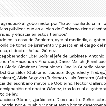
agradeció al gobernador por “haber confiado en mi p
íticas públicas que en el plan de Gobierno tiene dise
ridad y eficacia en estos tiempos”.
ado en la casa de Gobierno, ayer al mediodía, el gober
monia de toma de juramento y puesta en el cargo del m
sa, el doctor Aníbal Gómez.
icegobernador Eber Solís; el jefe de Gabinete, Antonio F
nomía, Hacienda y Finanzas), Daniel Malich (Planificaci
os), Gloria Giménez (Comunidad), Cecilia Guardia Men
bel González (Gobierno, Justicia, Seguridad y Trabajo
iente), Silvia Segovia (Turismo) y Luis Basterra (Cult
cia del escribano mayor de Gobierno, Héctor Gallardo,
 designación del doctor Gómez, tras lo cual el gobern
to de ley.
rancisco Gómez, ¿juráis ante Dios nuestro Señor sobr
a patria, por el pueblo y por vuestro honor desempeña