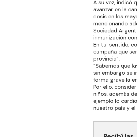
A su vez, indicó 
avanzar en la ca
dosis en los may
mencionando adem
Sociedad Argentin
inmunización con
En tal sentido, c
campaña que ser
provincia”.
“Sabemos que las
sin embargo se i
forma grave la e
Por ello, consid
niños, además de
ejemplo lo cardi
nuestro país y el 
Recibí las