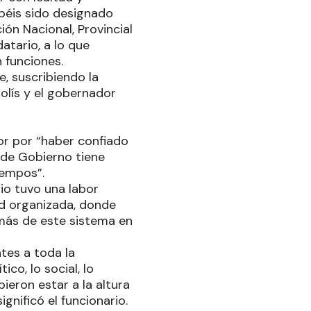
abéis sido designado
ón Nacional, Provincial
atario, a lo que
n funciones.
, suscribiendo la
olís y el gobernador
r por “haber confiado
n de Gobierno tiene
iempos”.
rio tuvo una labor
d organizada, donde
más de este sistema en
tes a toda la
ico, lo social, lo
ieron estar a la altura
ignificó el funcionario.