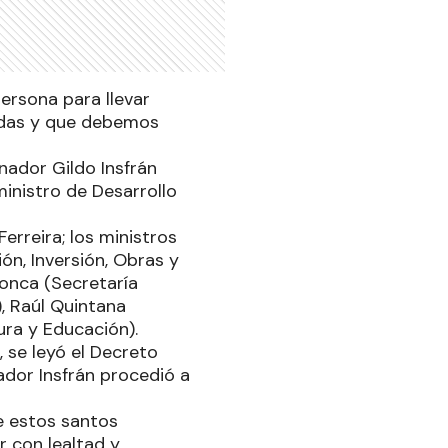
ersona para llevar
ñadas y que debemos
nador Gildo Insfrán
inistro de Desarrollo
erreira; los ministros
ón, Inversión, Obras y
donca (Secretaría
), Raúl Quintana
ura y Educación).
 se leyó el Decreto
ador Insfrán procedió a
e estos santos
r con lealtad y