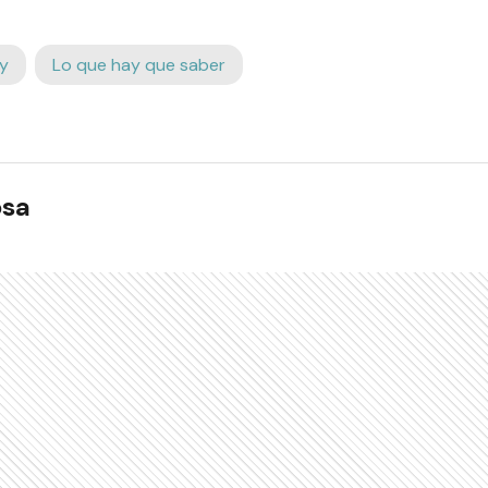
y
Lo que hay que saber
osa