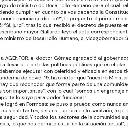
argo de ministro de Desarrollo Humano para el cual h
iendo cumplir en cuanto de vos dependa la Constituci
 consecuencia se dicten?”, le preguntó el primer mand
“Sí, juro”, tras lo cual recibió el decreto de puesta e
 escribano mayor Gallardo leyó el acta correspondiente
e ministro de Desarrollo Humano, el vicegobernador S
 a AGENFOR, el doctor Gómez agradeció al gobernado
a llevar adelante las políticas públicas que en el pla
debemos ejecutar con celeridad y eficacia en estos t
 pandemia de covid-19, hizo notar que “nuestro Ministe
 hay que reconocer que forma parte de una comunida
s son importantes”, con lo cual “somos un engranaje 
aporta lo suyo para poder funcionar”.
 se logró en Formosa: se puso a prueba como nunca an
 sus habitantes, a su estructura en lo sanitario, lo polít
a seguridad. Y todos los sectores de la comunidad sup
ias, lo que nos permite estar en la situación actual”, s