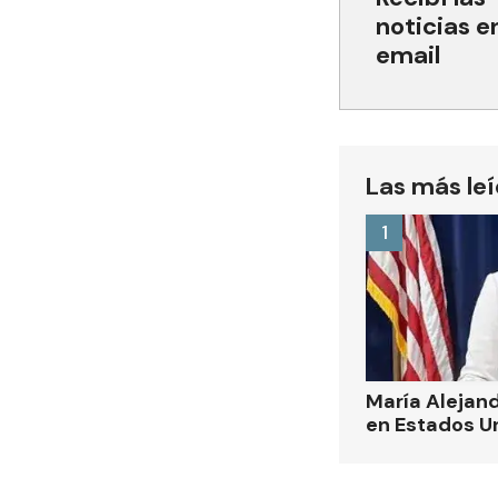
noticias e
email
Las más le
1
María Alejand
en Estados U