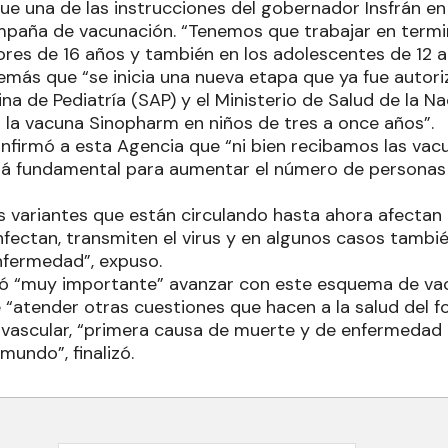
que una de las instrucciones del gobernador Insfrán en
mpaña de vacunación. “Tenemos que trabajar en termi
ores de 16 años y también en los adolescentes de 12 a
ás que “se inicia una nueva etapa que ya fue autori
a de Pediatría (SAP) y el Ministerio de Salud de la Na
 la vacuna Sinopharm en niños de tres a once años”.
onfirmó a esta Agencia que “ni bien recibamos las vac
á fundamental para aumentar el número de personas
 variantes que están circulando hasta ahora afectan 
nfectan, transmiten el virus y en algunos casos tambi
nfermedad”, expuso.
eró “muy importante” avanzar con este esquema de va
 “atender otras cuestiones que hacen a la salud del
ovascular, “primera causa de muerte y de enfermedad 
mundo”, finalizó.