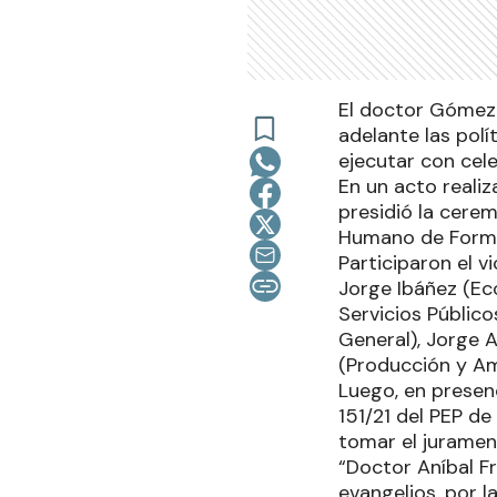
El doctor Gómez 
adelante las pol
ejecutar con cele
En un acto realiz
presidió la cere
Humano de Formo
Participaron el v
Jorge Ibáñez (Eco
Servicios Públic
General), Jorge A
(Producción y Amb
Luego, en presen
151/21 del PEP de
tomar el juramen
“Doctor Aníbal F
evangelios, por l