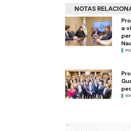
NOTAS RELACION
Pro
a v
per
Nac
POL
Pro
Gus
ped
EDI
Ads