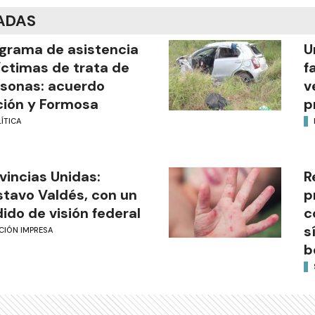
ADAS
grama de asistencia
U
íctimas de trata de
f
sonas: acuerdo
v
ión y Formosa
p
ÍTICA
vincias Unidas:
R
tavo Valdés, con un
p
ido de visión federal
c
s
CIÓN IMPRESA
b