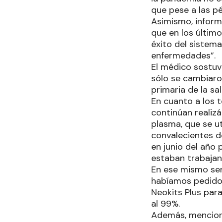
que pese a las pé
Asimismo, inform
que en los últim
éxito del sistem
enfermedades”.
El médico sostuv
sólo se cambiaro
primaria de la sal
En cuanto a los 
continúan realiz
plasma, que se u
convalecientes 
en junio del año
estaban trabajan
En ese mismo sent
habíamos pedido 
Neokits Plus par
al 99%.
Además, mencionó