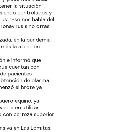
ener la situación”.
 siendo controlados y
us: “Eso nos habla del
ronavirus sino otras
rzada, en la pandemia
 más la atención
ión e informó que
 que cuentan con
 de pacientes
obtención de plasma
menzó el brote ya
 suero equino, ya
ncia en utilizar
o con certeza superior
siva en Las Lomitas,