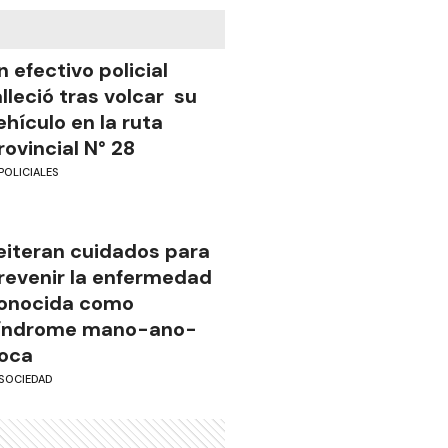
n efectivo policial
alleció tras volcar su
ehículo en la ruta
rovincial N° 28
POLICIALES
eiteran cuidados para
revenir la enfermedad
onocida como
índrome mano-ano-
oca
SOCIEDAD