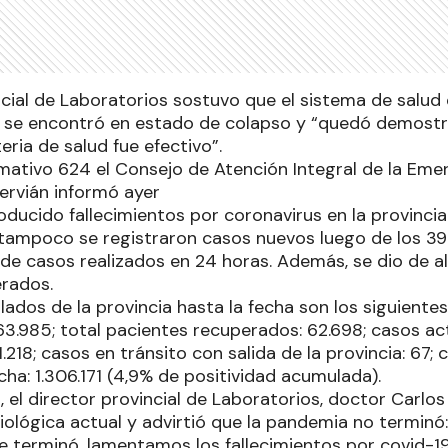
ncial de Laboratorios sostuvo que el sistema de salud 
se encontró en estado de colapso y “quedó demostr
eria de salud fue efectivo”.
rmativo 624 el Consejo de Atención Integral de la Eme
ervián informó ayer
oducido fallecimientos por coronavirus en la provinci
 tampoco se registraron casos nuevos luego de los 391 
de casos realizados en 24 horas. Además, se dio de a
rados.
dos de la provincia hasta la fecha son los siguientes
3.985; total pacientes recuperados: 62.698; casos acti
1.218; casos en tránsito con salida de la provincia: 67;
echa: 1.306.171 (4,9% de positividad acumulada).
 el director provincial de Laboratorios, doctor Carlos A
iológica actual y advirtió que la pandemia no terminó
e terminó, lamentamos los fallecimientos por covid-1