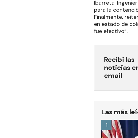
Ibarreta, Ingeni
para la contenció
Finalmente, reit
en estado de col
fue efectivo”.
Recibí las
noticias e
email
Las más le
1