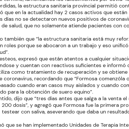
rdidas, la estructura sanitaria provincial permitió cont
ó que en la actualidad hay 2 casos activos que están
os días no se detectaron nuevos positivos de coronavir
a de salud, que no solamente atiende pacientes con co
o también que “la estructura sanitaria está muy refo
n roles porque se abocaron a un trabajo y eso unificó
ud”.
testeos, expresó que están atentos a cualquier situac
ándose y cuentan con reactivos suficientes e informó
tiliza como tratamiento de recuperación y se obtiene
de coronavirus, recordando que “Formosa comenzóla 
 pasado cuando eran casos muy aislados y cuando co
do para la obtención de suero equino”.
ido, dijo que “tres días antes que salga a la venta el
200 dosis”, y agregó que Formosa fue la primera provi
a testear con saliva, aseverando que daba un resultad
 que se han implementado Unidades de Terapia Inten