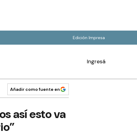
Edición Impresa
Ingresá
Añadir como fuente en
s así esto va
io”