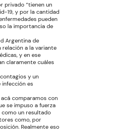
or privado “tienen un
d-19, y por la cantidad
as enfermedades pueden
eso la importancia de
ad Argentina de
 relación a la variante
édicas, y en ese
an claramente cuáles
 contagios y un
 infección es
a y acá comparamos con
que se impuso a fuerza
jó como un resultado
ctores como, por
posición. Realmente eso