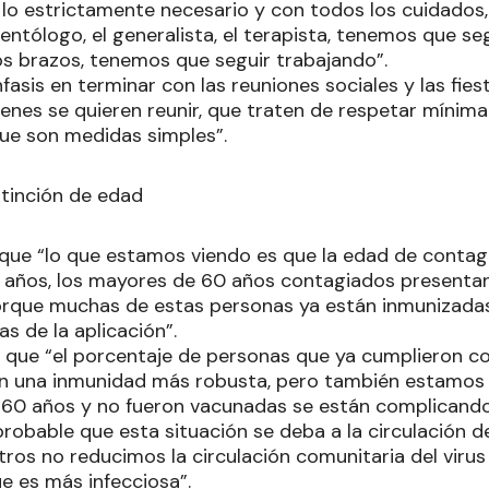
 lo estrictamente necesario y con todos los cuidados,
gentólogo, el generalista, el terapista, tenemos que se
s brazos, tenemos que seguir trabajando”.
sis en terminar con las reuniones sociales y las fiest
enes se quieren reunir, que traten de respetar mínima
que son medidas simples”.
stinción de edad
 que “lo que estamos viendo es que la edad de conta
29 años, los mayores de 60 años contagiados present
orque muchas de estas personas ya están inmunizada
as de la aplicación”.
que “el porcentaje de personas que ya cumplieron co
n una inmunidad más robusta, pero también estamos 
60 años y no fueron vacunadas se están complicando
robable que esta situación se deba a la circulación de
ros no reducimos la circulación comunitaria del virus 
 es más infecciosa”.