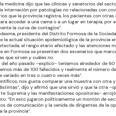
 la medicina dijo que las clínicas y sanatorios del sect
e internación por patologías no relacionadas con covi
rios que la provincia registra, los pacientes con otr
para acceder a una cama o a un lugar en terapia, por 
mente la curva de contagios”.
edesma, presidente del Distrito Formosa de la Socied
e la actual situación epidemiológica de la provincia en
etectada, el rango etario afectado y las atenciones m
ue en Formosa se presentan dos escenarios que marc
as que sirven y cuáles no.
 del año pasado –explicó– teníamos alrededor de 60
enemos más de 100 fallecidos y realmente el número de
a variado en tres o cuatro veces más”.
 científicos, nos gusta comparar una muestra con otr
istintas”, dijo y afirmó que una sirvió y que la otra –
Corte Suprema y las manifestaciones opositoras– arro
nto: “En esto jugaron políticamente un montón de se
ios de comunicación y la venida de dirigentes de la o
 la provincia”.