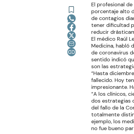
El profesional de
porcentaje alto d
de contagios dia
tener dificultad 
reducir drástica
El médico Raúl L
Medicina, habló d
de coronavirus d
sentido indicó q
son las estrategi
“Hasta diciembre
fallecido. Hoy t
impresionante. H
“A los clínicos,
dos estrategias d
del fallo de la 
totalmente disti
ejemplo, los med
no fue bueno para