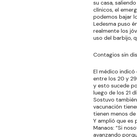
su casa, saliendo
clínicos, el emer
podemos bajar lo
Ledesma puso énfa
realmente los jóv
uso del barbijo, 
Contagios sin di
El médico indicó
entre los 20 y 
y esto sucede p
luego de los 21 dí
Sostuvo también 
vacunación tiene
tienen menos de 
Y amplió que es p
Manaos: “Si nosot
avanzando porque