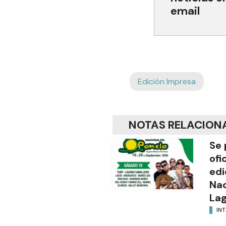
email
Edición Impresa
NOTAS RELACION
Se 
ofi
edi
Nac
Lag
INT