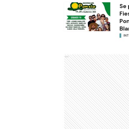
Se 
Fie
Po
Bla
INT
Ads