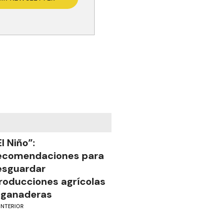
El Niño”:
ecomendaciones para
esguardar
roducciones agrícolas
 ganaderas
INTERIOR