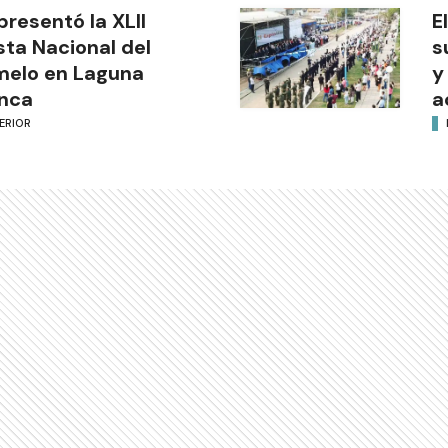
presentó la XLII
E
sta Nacional del
s
melo en Laguna
y
nca
a
ERIOR