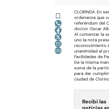
CLORINDA. En ses
ordenanza que co
referéndum del CD
doctor Oscar Alb
Al comenzar la s
uno la nota prese
reconocimiento a 
unanimidad el pr
Facilidades de P
De la misma mane
suma de la parti
para dar cumplimi
ciudad de Clorin
Recibí las
noticias e