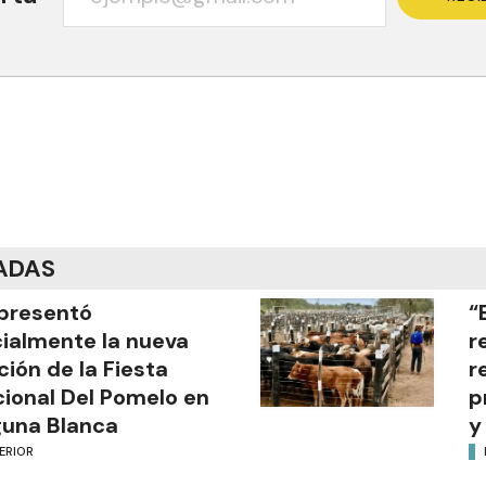
ADAS
presentó
“
cialmente la nueva
r
ción de la Fiesta
r
ional Del Pomelo en
p
una Blanca
y
ERIOR