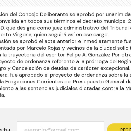
ión del Concejo Deliberante se aprobó por unanimida
nvalida en todos sus términos el decreto municipal 2
, que designa como juez administrativo del Tribunal d
erto Virgona, quien seguirá así en ese cargo.
esión se aprobó el acta anterior e inmediatamente fue
ntada por Marcelo Rojas y vecinos de la ciudad solici
la trayectoria del escritor Felipe A. González Por otr
oyecto de ordenanza referente a la prórroga del Régi
ago y Cancelación de deudas de carácter excepcional.
ra, fue aprobado el proyecto de ordenanza sobre la 
da Erogaciones Corrientes del Presupuesto General de
ento a las sentencias judiciales dictadas contra la Mu
da.
n tu
RECI