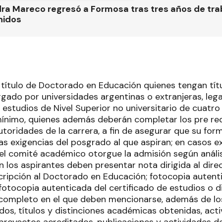
ra Mareco regresó a Formosa tras tres años de tra
nidos
l título de Doctorado en Educación quienes tengan tít
orgado por universidades argentinas o extranjeras, le
 estudios de Nivel Superior no universitario de cuatr
nimo, quienes además deberán completar los pre req
toridades de la carrera, a fin de asegurar que su for
as exigencias del posgrado al que aspiran; en casos e
el comité académico otorgue la admisión según análi
ón los aspirantes deben presentar nota dirigida al direc
scripción al Doctorado en Educación; fotocopia autent
 fotocopia autenticada del certificado de estudios o 
 completo en el que deben mencionarse, además de los
dos, títulos y distinciones académicas obtenidas, act
proyectos acreditados, publicaciones y actividades de