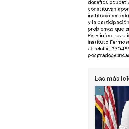
desafíos educati
constituyan aport
instituciones edu
y la participaci
problemas que enf
Para informes e i
Instituto Fermosa
al celular: 37046
posgrado@uncaus
Las más le
1