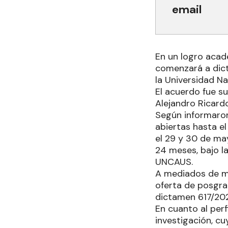
email
En un logro acad
comenzará a dict
la Universidad Na
El acuerdo fue s
Alejandro Ricardo
Según informaron
abiertas hasta el
el 29 y 30 de ma
24 meses, bajo l
UNCAUS.
A mediados de m
oferta de posgr
dictamen 617/20
En cuanto al perf
investigación, cu