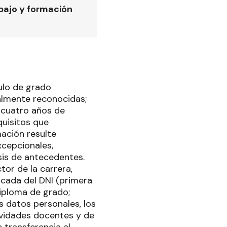
bajo y formación
ulo de grado
galmente reconocidas;
o cuatro años de
uisitos que
mación resulte
xcepcionales,
sis de antecedentes.
tor de la carrera,
icada del DNI (primera
diploma de grado;
 datos personales, los
ividades docentes y de
 transferencia al