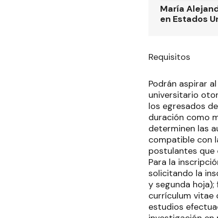
María Alejand
en Estados U
Requisitos
Podrán aspirar a
universitario ot
los egresados de
duración como mí
determinen las au
compatible con l
postulantes que 
Para la inscripci
solicitando la in
y segunda hoja);
currículum vitae
estudios efectua
investigación en 