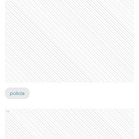
policía
Ads