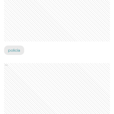
policía
Ads