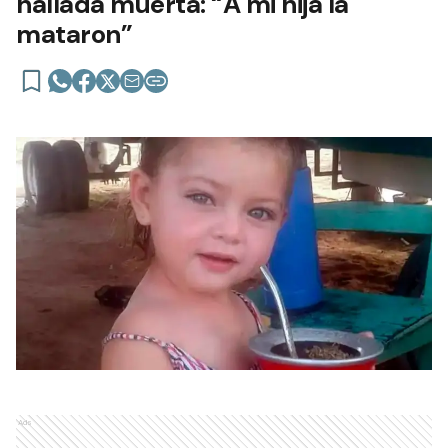
hallada muerta: “A mi hija la
mataron”
Ads