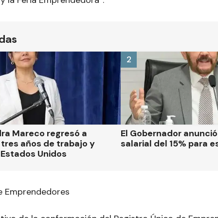
 y la Feria Emprendedora”.
ídas
2
dra Mareco regresó a
El Gobernador anunci
tres años de trabajo y
salarial del 15% para e
 Estados Unidos
de Emprendedores