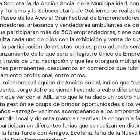
 Secretaría de Acción Social de la Municipalidad, con
 y Turismo y la Subsecretaría de Gobierno, se realizar
 Paseo de las Aves el Gran Festival de Emprendedores
endedores, artesanos y vendedores ambulantes de dist
 que participaran más de 500 emprendedores, tiene como
aliza cada uno de ellos con la exhibición y venta de s
la participación de artistas locales, pero además ser
 lanzamiento de lo que será el Registro Único de Empr
través de una inscripción y que les otorgará múltiple
ones permanentes, descuentos en comercios que rubri
amiento profesional, entre otros.
 miembro del equipo de Acción Social, indicó que “desd
ndente, Jorge Jofré se vienen llevando a cabo diferen
n que ver con el ABL, sino que le ha dado un rostro h
ta gestión se ocupa de brindar oportunidades a los ve
años –agregó- venimos acompañando a los emprended
arrollo local y de esta manera reactivar la economía fa
ticipan en diferentes ferias que se realizan en disti
la feria Tarde con Amigos, Ecoferia, feria de la Nueva 