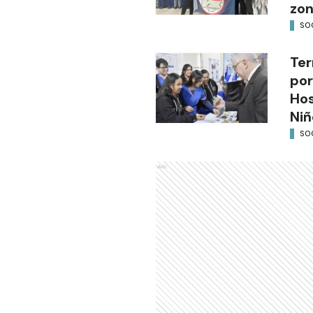
zon
SO
Ter
por
Hos
Niñ
SO
Ads