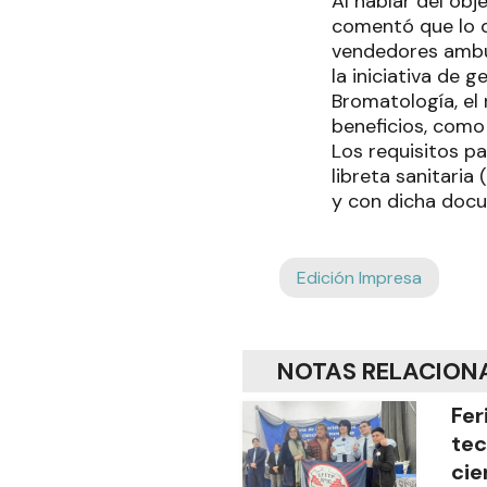
Al hablar del ob
comentó que lo q
vendedores ambul
la iniciativa de 
Bromatología, el
beneficios, como
Los requisitos pa
libreta sanitaria
y con dicha docum
Edición Impresa
NOTAS RELACION
Fer
tec
cie