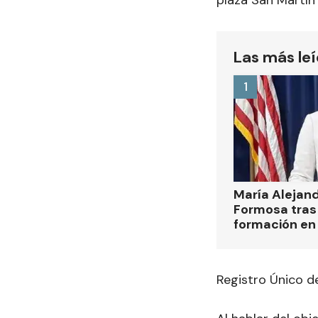
plaza San Martín
Las más le
1
María Alejan
Formosa tras 
formación en
Registro Único 