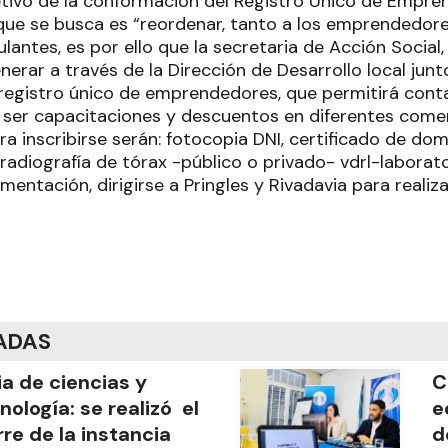
jetivo de la conformación del Registro Único de Empr
ue se busca es “reordenar, tanto a los emprendedore
antes, es por ello que la secretaria de Acción Social,
generar a través de la Dirección de Desarrollo local jun
 registro único de emprendedores, que permitirá cont
 ser capacitaciones y descuentos en diferentes come
ra inscribirse serán: fotocopia DNI, certificado de domi
 (radiografía de tórax -público o privado- vdrl-laborato
entación, dirigirse a Pringles y Rivadavia para realizar
ADAS
ia de ciencias y
C
nología: se realizó el
e
rre de la instancia
d