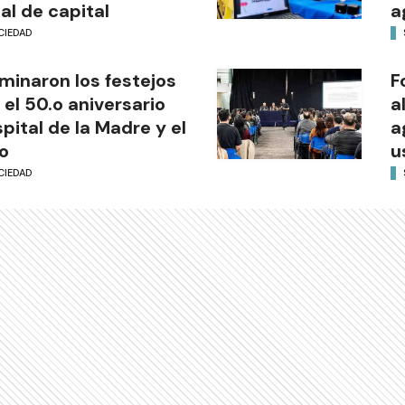
al de capital
a
CIEDAD
minaron los festejos
F
 el 50.o aniversario
a
pital de la Madre y el
a
o
u
CIEDAD