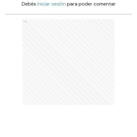
Debés
iniciar sesión
para poder comentar
Ads