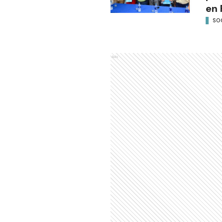
en 
SO
Ads