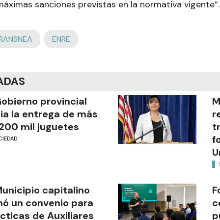
máximas sanciones previstas en la normativa vigente”.
RANSNEA
ENRE
ADAS
Gobierno provincial
M
cia la entrega de más
r
200 mil juguetes
t
f
CIEDAD
U
Municipio capitalino
F
mó un convenio para
c
cticas de Auxiliares
p