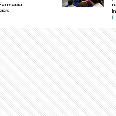
Farmacia
r
I
CIEDAD