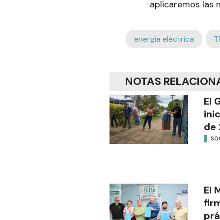
aplicaremos las 
energía eléctrica
T
NOTAS RELACION
El 
ini
de 
SO
El 
fir
prá