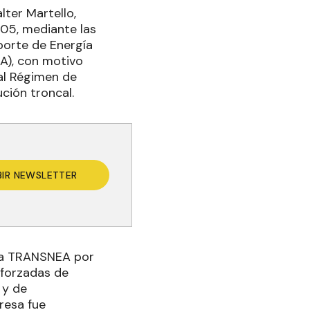
lter Martello,
805, mediante las
porte de Energía
.A), con motivo
al Régimen de
ción troncal.
BIR NEWSLETTER
ó a TRANSNEA por
 forzadas de
 y de
resa fue