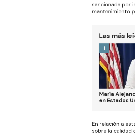
sancionada por i
mantenimiento po
Las más le
1
María Alejand
en Estados U
En relación a est
sobre la calidad