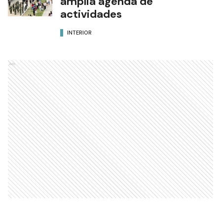
amplia agenda de
actividades
INTERIOR
Ads