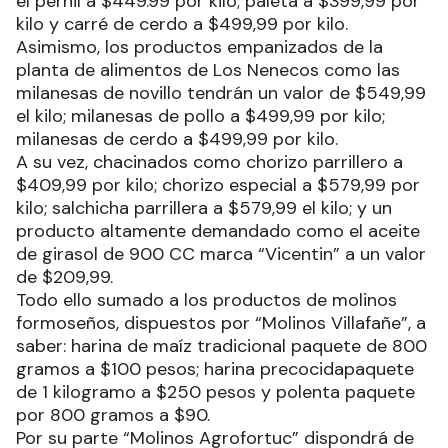
el pernil a $449.99 por kilo; paleta a $399,99 por
kilo y carré de cerdo a $499,99 por kilo.
Asimismo, los productos empanizados de la
planta de alimentos de Los Nenecos como las
milanesas de novillo tendrán un valor de $549,99
el kilo; milanesas de pollo a $499,99 por kilo;
milanesas de cerdo a $499,99 por kilo.
A su vez, chacinados como chorizo parrillero a
$409,99 por kilo; chorizo especial a $579,99 por
kilo; salchicha parrillera a $579,99 el kilo; y un
producto altamente demandado como el aceite
de girasol de 900 CC marca “Vicentin” a un valor
de $209,99.
Todo ello sumado a los productos de molinos
formoseños, dispuestos por “Molinos Villafañe”, a
saber: harina de maíz tradicional paquete de 800
gramos a $100 pesos; harina precocidapaquete
de 1 kilogramo a $250 pesos y polenta paquete
por 800 gramos a $90.
Por su parte “Molinos Agrofortuc” dispondrá de