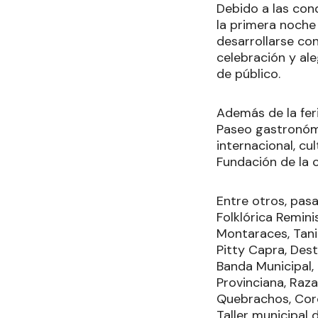
Debido a las con
la primera noche
desarrollarse co
celebración y al
de público.
Además de la feri
Paseo gastronómi
internacional, cu
Fundación de la 
Entre otros, pas
Folklórica Remin
Montaraces, Tania
Pitty Capra, Dest
Banda Municipal, 
Provinciana, Raz
Quebrachos, Coro
Taller municipal 