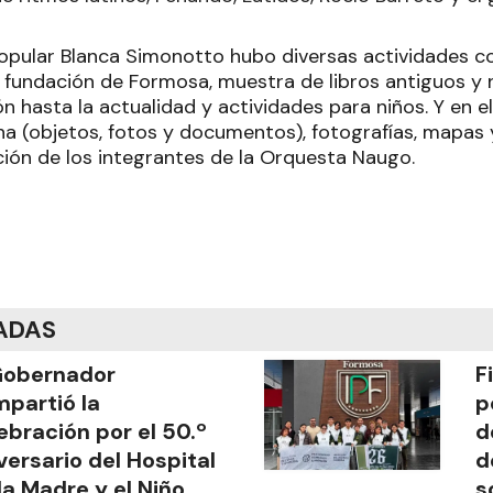
 Popular Blanca Simonotto hubo diversas actividades 
a fundación de Formosa, muestra de libros antiguos y
n hasta la actualidad y actividades para niños. Y en 
na (objetos, fotos y documentos), fotografías, mapas
ción de los integrantes de la Orquesta Naugo.
ADAS
Gobernador
F
partió la
p
ebración por el 50.º
d
versario del Hospital
d
la Madre y el Niño
s