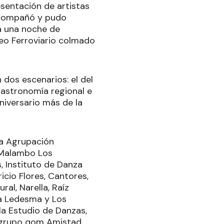
sentación de artistas
 acompañó y pudo
ía una noche de
seo Ferroviario colmado
 dos escenarios: el del
gastronomía regional e
aniversario más de la
la Agrupación
e Malambo Los
, Instituto de Danza
icio Flores, Cantores,
al, Narella, Raíz
ia Ledesma y Los
a Estudio de Danzas,
l grupo qom Amistad.