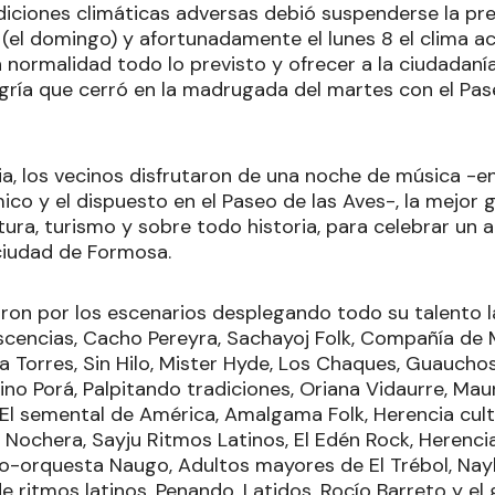
diciones climáticas adversas debió suspenderse la pre
 (el domingo) y afortunadamente el lunes 8 el clima
n normalidad todo lo previsto y ofrecer a la ciudadan
egría que cerró en la madrugada del martes con el Pa
a, los vecinos disfrutaron de una noche de música -en
co y el dispuesto en el Paseo de las Aves-, la mejor 
ltura, turismo y sobre todo historia, para celebrar un 
ciudad de Formosa.
aron por los escenarios desplegando todo su talento 
iscencias, Cacho Pereyra, Sachayoj Folk, Compañía d
 Torres, Sin Hilo, Mister Hyde, Los Chaques, Guauchos
ino Porá, Palpitando tradiciones, Oriana Vidaurre, Maur
El semental de América, Amalgama Folk, Herencia cultur
a Nochera, Sayju Ritmos Latinos, El Edén Rock, Herenc
-orquesta Naugo, Adultos mayores de El Trébol, Nayl
de ritmos latinos, Penando, Latidos, Rocío Barreto y e