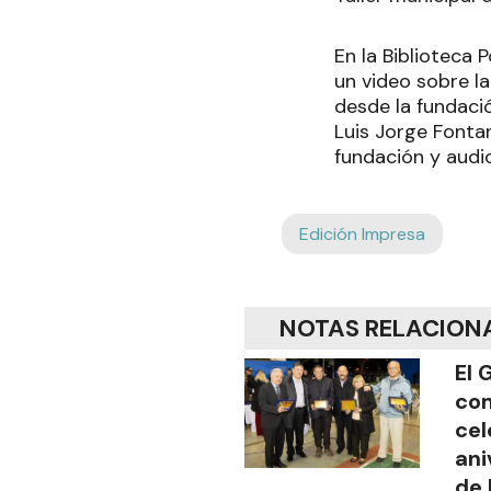
En la Biblioteca
un video sobre l
desde la fundació
Luis Jorge Fonta
fundación y audi
Edición Impresa
NOTAS RELACION
El 
com
cel
ani
de 