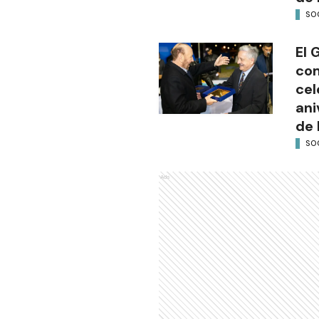
SO
El 
com
cel
ani
de 
SO
Ads