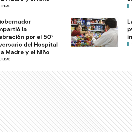
CIEDAD
Gobernador
L
partió la
p
ebración por el 50°
i
versario del Hospital
la Madre y el Niño
CIEDAD