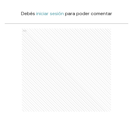
Debés
iniciar sesión
para poder comentar
Ads