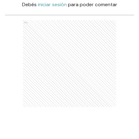
Debés
iniciar sesión
para poder comentar
Ads