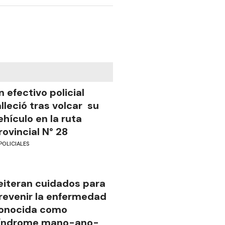
n efectivo policial
alleció tras volcar su
ehículo en la ruta
rovincial N° 28
POLICIALES
eiteran cuidados para
revenir la enfermedad
onocida como
índrome mano-ano-