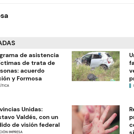
osa
ADAS
grama de asistencia
U
íctimas de trata de
f
sonas: acuerdo
v
ión y Formosa
p
ÍTICA
vincias Unidas:
R
tavo Valdés, con un
p
ido de visión federal
c
s
CIÓN IMPRESA