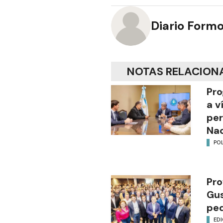
Diario Form
NOTAS RELACION
Pro
a v
per
Nac
POL
Pro
Gus
ped
EDI