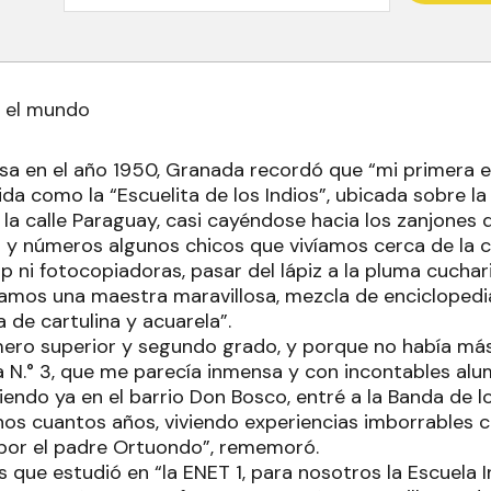
 el mundo
a en el año 1950, Granada recordó que “mi primera esc
a como la “Escuelita de los Indios”, ubicada sobre la 
la calle Paraguay, casi cayéndose hacia los zanjones d
 y números algunos chicos que vivíamos cerca de la cap
 ni fotocopiadoras, pasar del lápiz a la pluma cuchari
níamos una maestra maravillosa, mezcla de encicloped
a de cartulina y acuarela”.
ero superior y segundo grado, y porque no había más 
la N.° 3, que me parecía inmensa y con incontables al
iendo ya en el barrio Don Bosco, entré a la Banda de 
os cuantos años, viviendo experiencias imborrables 
por el padre Ortuondo”, rememoró.
e estudió en “la ENET 1, para nosotros la Escuela Indu