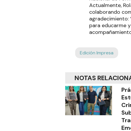
Actualmente, Rol
colaborando como
agradecimiento: 
para educarme y t
acompañamiento 
Edición Impresa
NOTAS RELACION
Prá
Est
Cri
Sub
Tra
Em