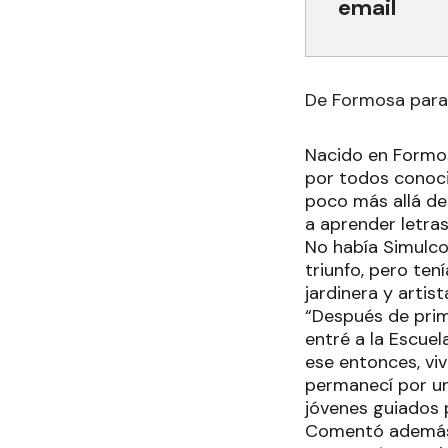
email
De Formosa para
Nacido en Formos
por todos conocid
poco más allá de 
a aprender letras
No había Simulcop
triunfo, pero te
jardinera y artist
“Después de prim
entré a la Escue
ese entonces, viv
permanecí por un
jóvenes guiados 
Comentó además qu