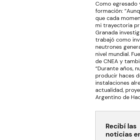
Como egresado y d
formación: “Aunq
que cada momento
mi trayectoria pr
Granada investig
trabajó como inv
neutrones generad
nivel mundial. F
de CNEA y tambié
“Durante años, n
producir haces de
instalaciones alr
actualidad, proy
Argentino de Hace
Recibí las
noticias e