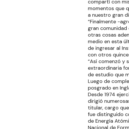
compartí con mis
momentos que qu
a nuestro gran di
“Finalmente -agre
gran comunidad d
otras cosas adem
medio en esta úl
de ingresar al In
con otros quince 
“Así comenzó y se
extraordinaria fo
de estudio que m
Luego de completa
posgrado en Ingl
Desde 1974 ejerci
dirigió numerosa
titular, cargo q
fue distinguido 
de Energía Atómi
Nacional de For