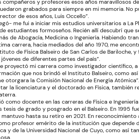
 compañeros y profesores esos años maravillosos de 
edaron grabados para siempre en mi memoria. No pu
rector de esos años, Luis Occello”.
gó- me fui a iniciar mis estudios universitarios a La 
e estudiantes formoseños. Recién allí descubrí que s
ás de Abogacía, Medicina o Ingeniería. Habiendo tran
tima carrera, hacia mediados del año 1970, me encont
stituto de Física Balseiro de San Carlos de Bariloche, y
jóvenes de diferentes partes del país”.
 proyectó mi carrera como investigador científico, a 
rmación que nos brindó el Instituto Balseiro, como as
e otorgara la Comisión Nacional de Energía Atómica”
r la licenciatura y el doctorado en Física, también r
aterra.
ó como docente en las carreras de Física e Ingeniería
s tesis de grado y posgrado en el Balseiro. En 1995 f
ue mantuvo hasta su retiro en 2021. En reconocimiento
como profesor emérito de la institución que depende 
ca y de la Universidad Nacional de Cuyo, como así ta
mosa.