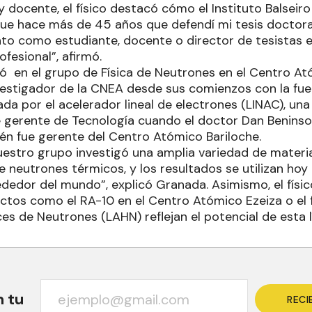
ocente, el físico destacó cómo el Instituto Balseiro 
ue hace más de 45 años que defendí mi tesis doctora
 como estudiante, docente o director de tesistas en 
ofesional”, afirmó.
ó en el grupo de Física de Neutrones en el Centro At
estigador de la CNEA desde sus comienzos con la fue
a por el acelerador lineal de electrones (LINAC), una
ue gerente de Tecnología cuando el doctor Dan Beninso
n fue gerente del Centro Atómico Bariloche.
uestro grupo investigó una amplia variedad de mater
 neutrones térmicos, y los resultados se utilizan hoy
ededor del mundo”, explicó Granada. Asimismo, el físi
ectos como el RA-10 en el Centro Atómico Ezeiza o el 
s de Neutrones (LAHN) reflejan el potencial de esta l
n tu
RECI