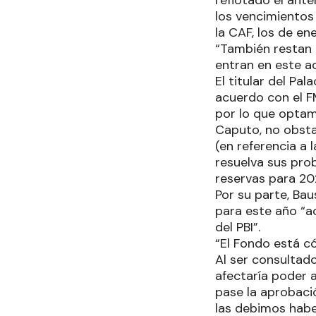
reflotado el ante
los vencimientos
la CAF, los de ene
“También restan 
entran en este a
El titular del Pa
acuerdo con el FM
por lo que optamo
Caputo, no obsta
(en referencia a 
resuelva sus prob
reservas para 20
Por su parte, Bau
para este año “ac
del PBI”.
“El Fondo está c
Al ser consultad
afectaría poder 
pase la aprobaci
las debimos habe