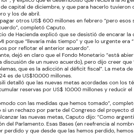
rior”, y explicó que el desembolso que recibirá la Arg
 de capital de diciembre, y que para hacerlo tuvieron 
ro y los de abril.
pagar otros US$ 600 millones en febrero “pero esos 
cuerdo”, completó Caputo.
lacio de Hacienda explicó que se desistió de encarar la
I porque “llevaría más tiempo” y que lo urgente era “
s por reflotar el anterior acuerdo”.
nte, dejó en claro que el Fondo Monetario “está abier
la discusión de un nuevo acuerdo), pero dijo creer que 
lemas, que es la adicción al déficit fiscal”. La meta 
24 es de US$10.000 millones.
sili detalló que las nuevas metas acordadas con los t
umular reservas por US$ 10.000 millones y reducir el dé
ómodo con las medidas que hemos tomado”, completó 
o si un rechazo por parte del Congreso del proyecto 
alcanzar las nuevas metas, Caputo dijo: “Como argenti
ón del Parlamento. Esas Bases (en reefrencia al nombr
r perdido y que desde que las hemos perdido, hemos 