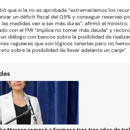
rtió que si la no es aprobada “extremaríamos los recu
nzar un déficit fiscal del 0,9% y conseguir reservas p
a, las medidas van a ser más duras”, afirmó el ministro,
do con el FMI “implica no tomar más deuda” y recon
n diálogo con bancos sobre la posibilidad de realizar
nes regulares que son lógicos tenerlas pero no hem
eto sobre la posibilidad de llevar adelante un canje”.
ídas
ra Mareco regresó a Formosa tras tres años de tra