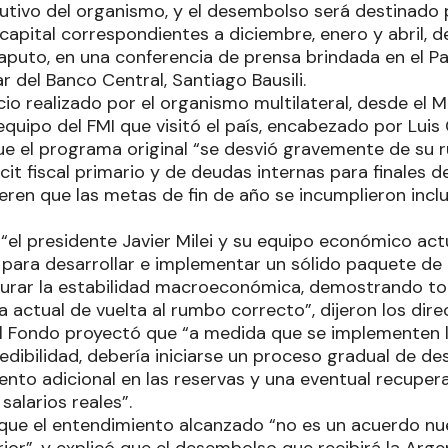
ecutivo del organismo, y el desembolso será destinado 
apital correspondientes a diciembre, enero y abril, de
aputo, en una conferencia de prensa brindada en el Pa
ar del Banco Central, Santiago Bausili.
cio realizado por el organismo multilateral, desde el 
equipo del FMI que visitó el país, encabezado por Lui
ue el programa original “se desvió gravemente de su 
cit fiscal primario y de deudas internas para finales 
ieren que las metas de fin de año se incumplieron inc
 “el presidente Javier Milei y su equipo económico a
 para desarrollar e implementar un sólido paquete de 
aurar la estabilidad macroeconómica, demostrando to
a actual de vuelta al rumbo correcto”, dijeron los direc
 Fondo proyectó que “a medida que se implementen la
edibilidad, debería iniciarse un proceso gradual de d
ento adicional en las reservas y una eventual recuper
salarios reales”.
ue el entendimiento alcanzado “no es un acuerdo nue