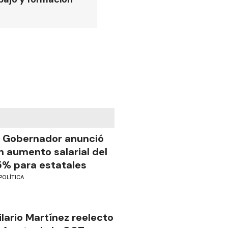
l Gobernador anunció
n aumento salarial del
5% para estatales
POLÍTICA
ilario Martínez reelecto