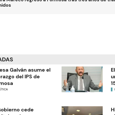
nidos
ADAS
esa Galván asume el
E
erazgo del IPS de
u
rmosa
1
ÍTICA
Gobierno cede
H