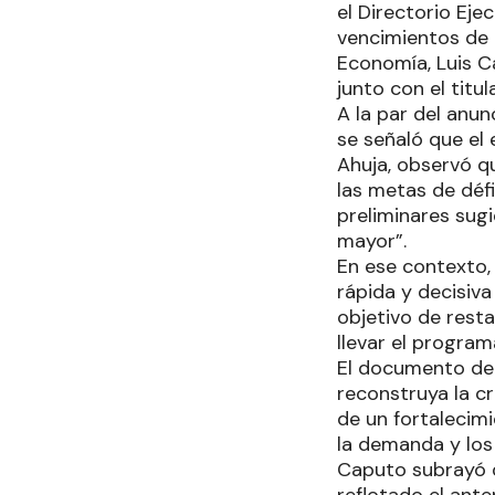
el Directorio Ej
vencimientos de c
Economía, Luis C
junto con el titul
A la par del anun
se señaló que el 
Ahuja, observó q
las metas de défi
preliminares sug
mayor”.
En ese contexto,
rápida y decisiva
objetivo de rest
llevar el program
El documento del
reconstruya la cr
de un fortalecimi
la demanda y los 
Caputo subrayó q