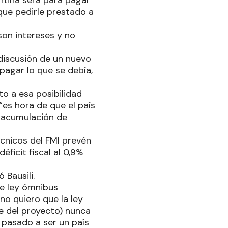
entina será para pagar
que pedirle prestado a
son intereses y no
 discusión de un nuevo
pagar lo que se debía,
to a esa posibilidad
“es hora de que el país
de acumulación de
écnicos del FMI prevén
ficit fiscal al 0,9%
Bausili.
de ley ómnibus
no quiero que la ley
e del proyecto) nunca
pasado a ser un país