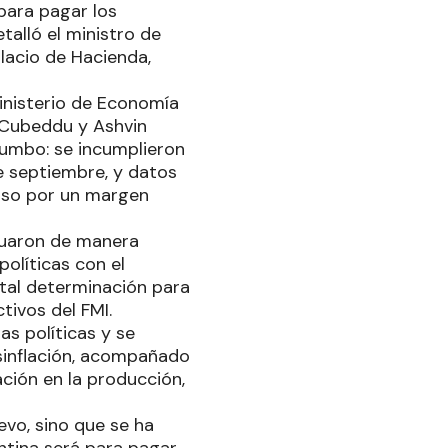
para pagar los
talló el ministro de
lacio de Hacienda,
Ministerio de Economía
s Cubeddu y Ashvin
rumbo: se incumplieron
de septiembre, y datos
luso por un margen
ctuaron de manera
políticas con el
tal determinación para
tivos del FMI.
s políticas y se
esinflación, acompañado
ación en la producción,
vo, sino que se ha