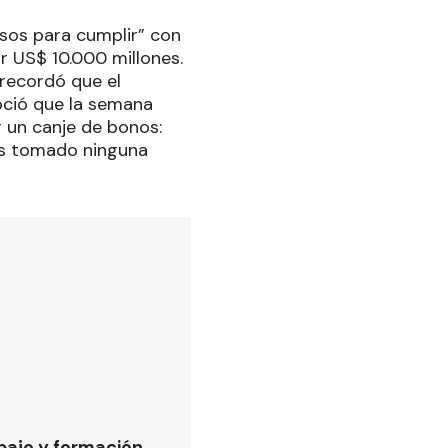
rsos para cumplir” con
or US$ 10.000 millones.
 recordó que el
oció que la semana
 un canje de bonos:
os tomado ninguna
bajo y formación