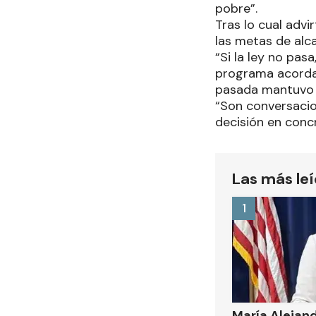
pobre”.
Tras lo cual advi
las metas de alca
“Si la ley no pas
programa acorda
pasada mantuvo u
“Son conversacio
decisión en concr
Las más le
1
María Alejand