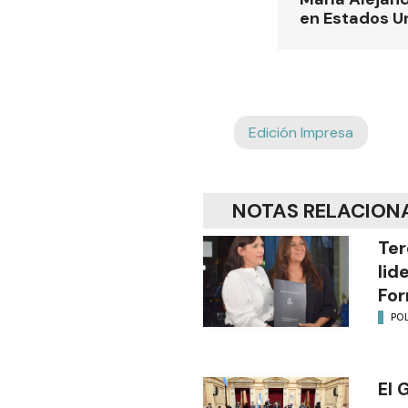
en Estados U
Edición Impresa
NOTAS RELACION
Ter
lid
Fo
POL
El 