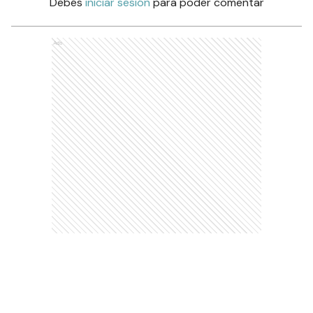
Debés
iniciar sesión
para poder comentar
Ads