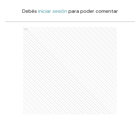
Debés
iniciar sesión
para poder comentar
Ads