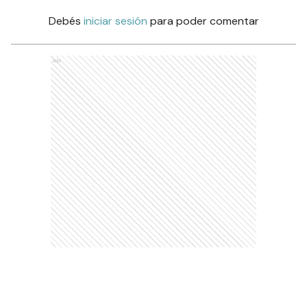
Debés
iniciar sesión
para poder comentar
Ads