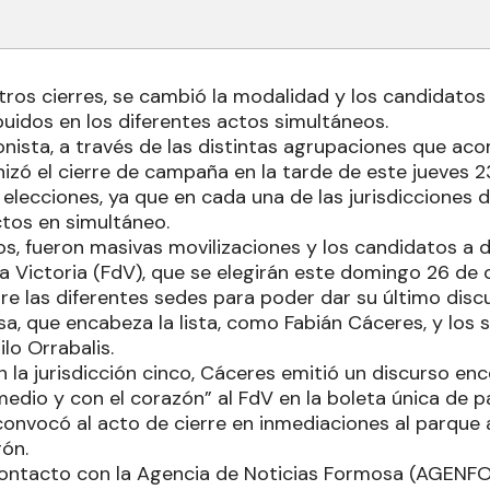
otros cierres, se cambió la modalidad y los candidatos
buidos en los diferentes actos simultáneos.
ronista, a través de las distintas agrupaciones que a
izó el cierre de campaña en la tarde de este jueves 
 elecciones, ya que en cada una de las jurisdicciones 
tos en simultáneo.
os, fueron masivas movilizaciones y los candidatos a 
la Victoria (FdV), que se elegirán este domingo 26 de 
re las diferentes sedes para poder dar su último discu
sa, que encabeza la lista, como Fabián Cáceres, y los 
o Orrabalis.
n la jurisdicción cinco, Cáceres emitió un discurso en
 medio y con el corazón” al FdV en la boleta única de p
convocó al acto de cierre en inmediaciones al parque
rón.
ontacto con la Agencia de Noticias Formosa (AGENFOR