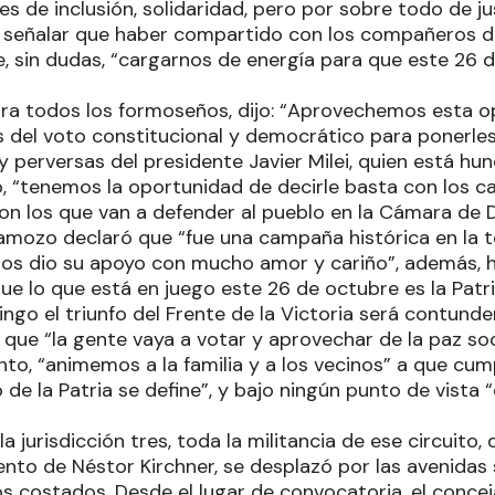
s de inclusión, solidaridad, pero por sobre todo de jus
 señalar que haber compartido con los compañeros d
ue, sin dudas, “cargarnos de energía para que este 26
ra todos los formoseños, dijo: “Aprovechemos esta 
 del voto constitucional y democrático para ponerles 
 y perversas del presidente Javier Milei, quien está hun
ió, “tenemos la oportunidad de decirle basta con los 
n los que van a defender al pueblo en la Cámara de 
tamozo declaró que “fue una campaña histórica en la t
os dio su apoyo con mucho amor y cariño”, además, hi
e lo que está en juego este 26 de octubre es la Patri
go el triunfo del Frente de la Victoria será contunde
 que “la gente vaya a votar y aprovechar de la paz soc
to, “animemos a la familia y a los vecinos” a que cum
de la Patria se define”, y bajo ningún punto de vista
 la jurisdicción tres, toda la militancia de ese circuito
nto de Néstor Kirchner, se desplazó por las avenidas 
s costados. Desde el lugar de convocatoria, el concej