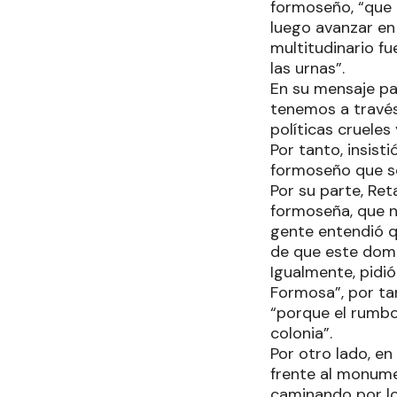
formoseño, “que e
luego avanzar en
multitudinario f
las urnas”.
En su mensaje pa
tenemos a través
políticas crueles
Por tanto, insist
formoseño que so
Por su parte, Re
formoseña, que n
gente entendió qu
de que este domin
Igualmente, pidió
Formosa”, por tan
“porque el rumbo 
colonia”.
Por otro lado, en
frente al monume
caminando por lo