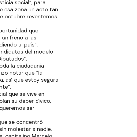
ticia social”, para
e esa zona un acto tan
 de octubre reventemos
oportunidad que
un freno a las
diendo al país”.
candidatos del modelo
Diputados”.
oda la ciudadanía
zo notar que “la
a, así que estoy segura
nte”.
ial que se vive en
plan su deber cívico,
 “queremos ser
, que se concentró
sin molestar a nadie,
al capitalino Marcelo