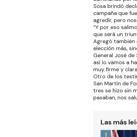
Sosa brindó decl
campaña que fue 
agredir, pero no
“Y por eso salim
que será un tri
Agregó también q
elección más, sin
General José de S
así lo vamos a ha
muy firme y clara
Otro de los testi
San Martín de For
tres se hizo sin 
pasaban, nos sal
Las más le
1