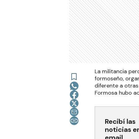
La militancia pe
formoseño, organ
diferente a otras
Formosa hubo ac
Recibí las
noticias e
email