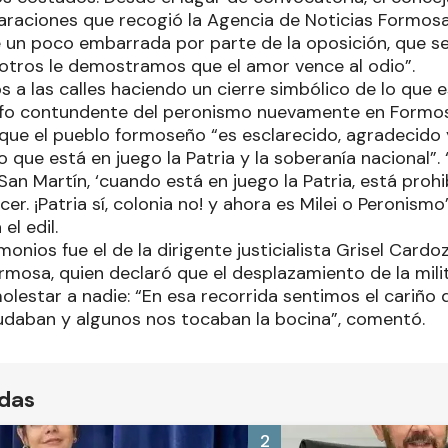
araciones que recogió la Agencia de Noticias Formos
un poco embarrada por parte de la oposición, que se 
sotros le demostramos que el amor vence al odio”.
os a las calles haciendo un cierre simbólico de lo qu
unfo contundente del peronismo nuevamente en Formo
ue el pueblo formoseño “es esclarecido, agradecido 
o que está en juego la Patria y la soberanía nacional”.
an Martín, ‘cuando está en juego la Patria, está prohi
cer. ¡Patria sí, colonia no! y ahora es Milei o Peronis
 el edil.
monios fue el de la dirigente justicialista Grisel Cardo
mosa, quien declaró que el desplazamiento de la milita
molestar a nadie: “En esa recorrida sentimos el cariño
udaban y algunos nos tocaban la bocina”, comentó.
ídas
2