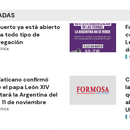
ADAS
puerto ya está abierto
F
a todo tipo de
c
vegación
L
d
ÍTICA
Vaticano confirmó
C
 el papa León XIV
l
itará la Argentina del
q
l 11 de noviembre
a
U
ÍTICA