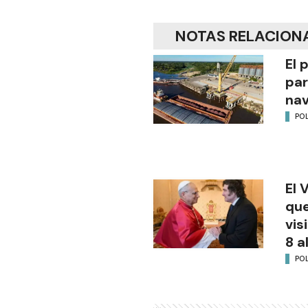
NOTAS RELACION
El 
par
na
POL
El 
que
vis
8 a
POL