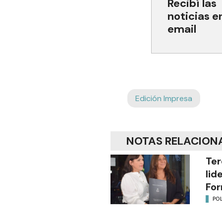
Recibí las
noticias e
email
Edición Impresa
NOTAS RELACION
Ter
lid
Fo
POL