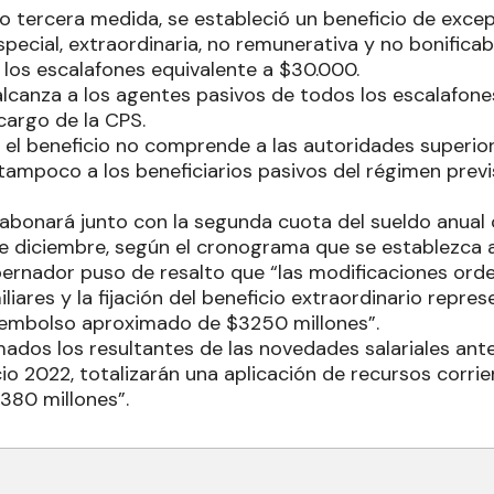
o tercera medida, se estableció un beneficio de exce
pecial, extraordinaria, no remunerativa y no bonifica
 los escalafones equivalente a $30.000.
alcanza a los agentes pasivos de todos los escalafones
cargo de la CPS.
 el beneficio no comprende a las autoridades superior
tampoco a los beneficiarios pasivos del régimen previs
 abonará junto con la segunda cuota del sueldo anua
e diciembre, según el cronograma que se establezca a
obernador puso de resalto que “las modificaciones ord
liares y la fijación del beneficio extraordinario repre
esembolso aproximado de $3250 millones”.
ados los resultantes de las novedades salariales ant
cio 2022, totalizarán una aplicación de recursos corr
.380 millones”.