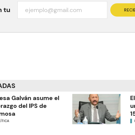
n tu
RECI
ADAS
esa Galván asume el
E
erazgo del IPS de
u
rmosa
1
ÍTICA