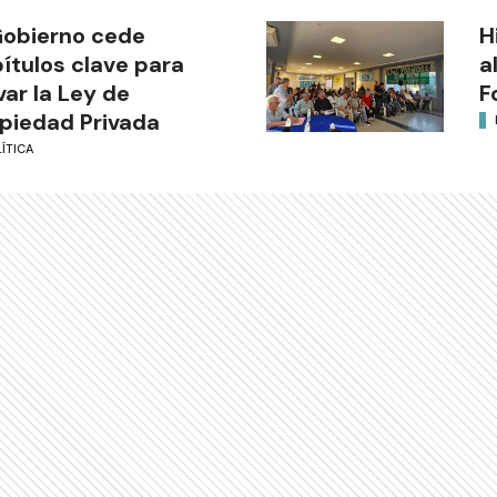
Gobierno cede
H
ítulos clave para
a
var la Ley de
F
piedad Privada
ÍTICA