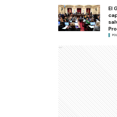
El 
cap
sal
Pro
POL
Ads