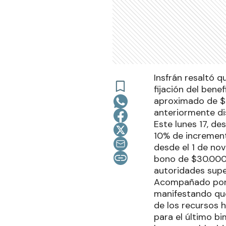
Insfrán resaltó q
fijación del bene
aproximado de $3
anteriormente dis
Este lunes 17, de
10% de incremento
desde el 1 de no
bono de $30.000 
autoridades supe
Acompañado por 
manifestando que
de los recursos 
para el último b