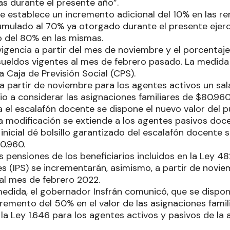
das durante el presente año”.
 se establece un incremento adicional del 10% en las r
mulado al 70% ya otorgado durante el presente ejercic
 del 80% en las mismas.
vigencia a partir del mes de noviembre y el porcentaje
sueldos vigentes al mes de febrero pasado. La medid
la Caja de Previsión Social (CPS).
 a partir de noviembre para los agentes activos un sal
o a considerar las asignaciones familiares de $80.960
a el escalafón docente se dispone el nuevo valor del p
a modificación se extiende a los agentes pasivos doc
inicial dé bolsillo garantizado del escalafón docente se
80.960.
as pensiones de los beneficiarios incluidos en la Ley 48
s (IPS) se incrementarán, asimismo, a partir de novie
 al mes de febrero 2022.
ida, el gobernador Insfrán comunicó, que se dispone
remento del 50% en el valor de las asignaciones famili
la Ley 1.646 para los agentes activos y pasivos de la 