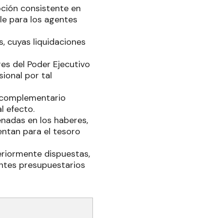
pción consistente en
ble para los agentes
, cuyas liquidaciones
es del Poder Ejecutivo
ional por tal
l complementario
l efecto.
enadas en los haberes,
sentan para el tesoro
eriormente dispuestas,
ientes presupuestarios