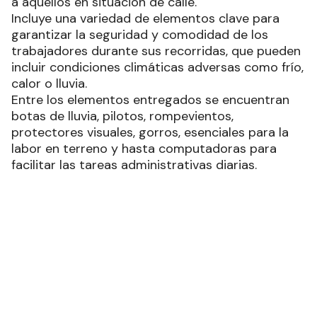
a aquellos en situación de calle.
Incluye una variedad de elementos clave para
garantizar la seguridad y comodidad de los
trabajadores durante sus recorridas, que pueden
incluir condiciones climáticas adversas como frío,
calor o lluvia.
Entre los elementos entregados se encuentran
botas de lluvia, pilotos, rompevientos,
protectores visuales, gorros, esenciales para la
labor en terreno y hasta computadoras para
facilitar las tareas administrativas diarias.
La ministra Giménez destacó la importancia del
trabajo realizado por estos equipos, subrayando
que la entrega de estos elementos no solo busca
proporcionar comodidad y seguridad, sino
también reconocer y valorar el esfuerzo
cotidiano que realizan para asistir a las personas
en situación de vulnerabilidad.
El Programa de Protección Integral a Niños y
Adultos en situación de calle (PPINA)