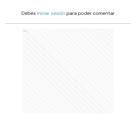
Debés
iniciar sesión
para poder comentar
Ads