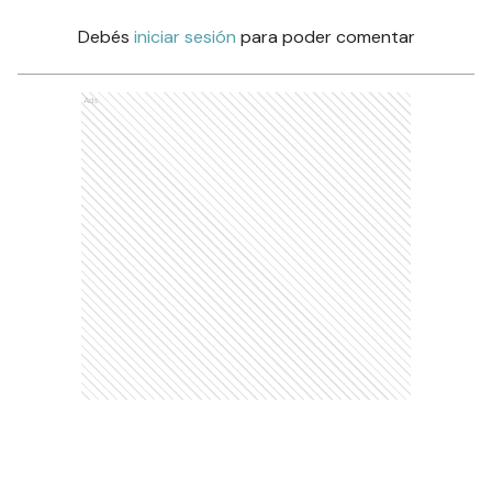
Debés
iniciar sesión
para poder comentar
Ads