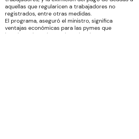
aquellas que regularicen a trabajadores no
registrados, entre otras medidas.
El programa, aseguró el ministro, significa
ventajas económicas para las pymes que
impulsen el empleo registrado y joven, ya que se
incluirá en la reducción de contribuciones
patronales las contrataciones de jóvenes de
entre 18 y 25 años.
“Este beneficio de reducción de cargas sociales
es por el término de 24 meses, es decir dos años
por cada trabajador que se incorpore”, señaló el
ministro en un mensaje difundido esta noche.
Entre sus objetivos, el programa incluye la
incorporación al mercado de trabajo formal de
quienes actualmente perciben programas
sociales, planes y prestaciones de la seguridad
social “para transformarlos en trabajo formal y
de calidad”.
“Por eso, por 12 meses, el trabajador que tenga el