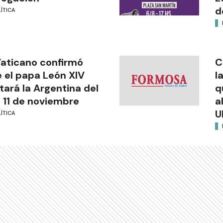
d
ÍTICA
Vaticano confirmó
C
 el papa León XIV
l
itará la Argentina del
q
l 11 de noviembre
a
U
ÍTICA