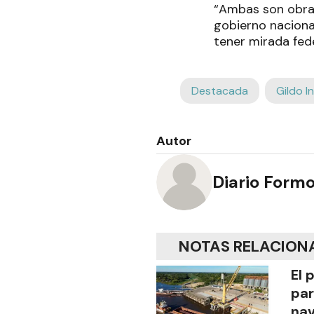
“Ambas son obras 
gobierno nacional
tener mirada fede
Destacada
Gildo I
Autor
Diario Form
NOTAS RELACION
El 
par
na