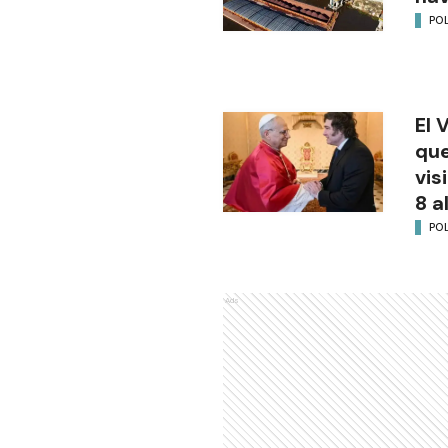
POL
El 
que
vis
8 a
POL
Ads