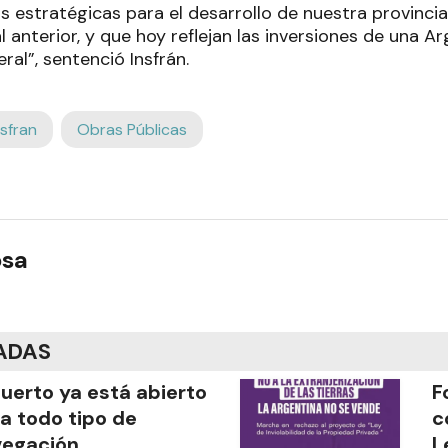
estratégicas para el desarrollo de nuestra provincia,
 anterior, y que hoy reflejan las inversiones de una A
ral”, sentenció Insfrán.
nsfran
Obras Públicas
osa
ADAS
puerto ya está abierto
F
a todo tipo de
c
vegación
L