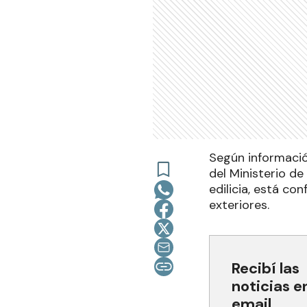
Según informació
del Ministerio de
edilicia, está c
exteriores.
Recibí las
noticias e
email