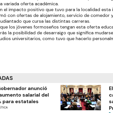
na variada oferta académica.
l impacto positivo que tuvo para la localidad esta in
ó con ofertas de alojamiento, servicio de comedor y 
udiantado que cursa las distintas carreras.
que los jóvenes formoseños tengan esta oferta educa
trás la posibilidad de desarraigo que significa mudars
tudios universitarios, como tuvo que hacerlo personal
ADAS
Gobernador anunció
E
aumento salarial del
c
 para estatales
s
P
ÍTICA