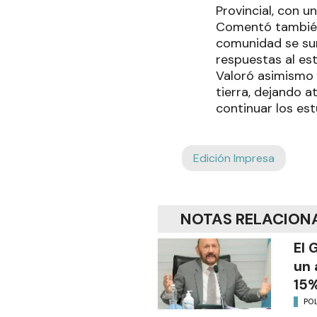
Provincial, con u
Comentó también e
comunidad se sum
respuestas al est
Valoró asimismo 
tierra, dejando a
continuar los es
Edición Impresa
NOTAS RELACION
El 
un 
15%
POL