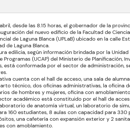
bril, desde las 8.15 horas, el gobernador de la provinci
uguración del nuevo edificio de la Facultad de Ciencia
ncial de Laguna Blanca (UPLaB) ubicado en la calle Es
dad de Laguna Blanca.
ra edilicia, según información brindada por la Unidad
 Programas (UCAP) del Ministerio de Planificación, In
os, está conformada por el sector de administración, 
es.
ativa cuenta con el hall de acceso, una sala de alumna
rto técnico, dos oficinas administrativas, la oficina de
itarios de hombres y mujeres, oficina con amoblamient
sector académico está constituido por el hall de acces
aboratorio de anatomía virtual, un laboratorio de sim
ra 160 estudiantes, 8 aulas con capacidad para 330 
ósitos, una cafetería con expansión exterior y 2 sani
es con amoblamiento.