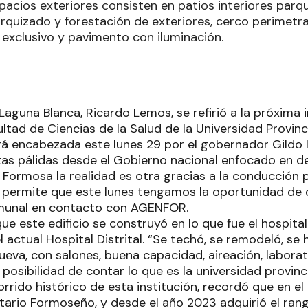
spacios exteriores consisten en patios interiores par
rquizado y forestación de exteriores, cerco perimetra
exclusivo y pavimento con iluminación.
Laguna Blanca, Ricardo Lemos, se refirió a la próxima 
cultad de Ciencias de la Salud de la Universidad Provin
rá encabezada este lunes 29 por el gobernador Gildo I
as pálidas desde el Gobierno nacional enfocado en des
 Formosa la realidad es otra gracias a la conducción 
e permite que este lunes tengamos la oportunidad de 
omunal en contacto con AGENFOR.
 este edificio se construyó en lo que fue el hospital 
actual Hospital Distrital. “Se techó, se remodeló, se 
ueva, con salones, buena capacidad, aireación, laborato
osibilidad de contar lo que es la universidad provincia
corrido histórico de esta institución, recordó que en e
sitario Formoseño, y desde el año 2023 adquirió el ran