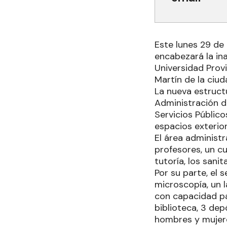
Este lunes 29 de a
encabezará la ina
Universidad Provi
Martín de la ciu
La nueva estructu
Administración de
Servicios Públic
espacios exterior
El área administr
profesores, un cua
tutoría, los san
Por su parte, el 
microscopía, un l
con capacidad pa
biblioteca, 3 dep
hombres y mujer