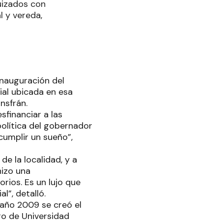
quizados con
l y vereda,
inauguración del
cial ubicada en esa
nsfrán.
financiar a las
política del gobernador
cumplir un sueño”,
de la localidad, y a
hizo una
rios. Es un lujo que
l”, detalló.
l año 2009 se creó el
go de Universidad