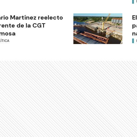
ario Martínez reelecto
E
frente de la CGT
p
rmosa
n
ÍTICA