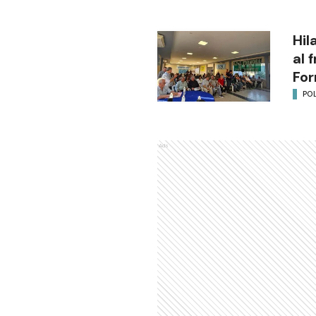
Hil
al 
Fo
POL
Ads