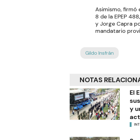
Asimismo, firmó e
8 de la EPEP 488
y Jorge Capra por
mandatario provin
Gildo Insfrán
NOTAS RELACION
El 
sus
y u
act
INT