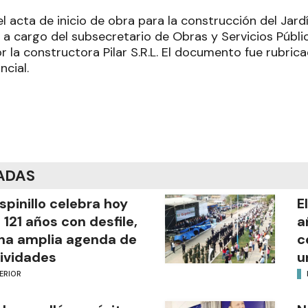
l acta de inicio de obra para la construcción del Jard
, a cargo del subsecretario de Obras y Servicios Públ
 la constructora Pilar S.R.L. El documento fue rubrica
cial.
ADAS
Espinillo celebra hoy
E
 121 años con desfile,
a
na amplia agenda de
c
ividades
u
ERIOR