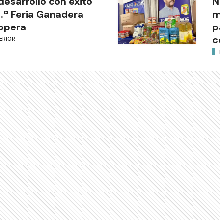
desarrolló con éxito
N
4.ª Feria Ganadera
m
ppera
p
c
ERIOR