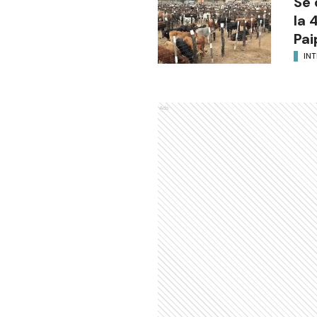
Se 
la 
Pai
INT
Ads