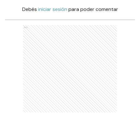
Debés
iniciar sesión
para poder comentar
Ads