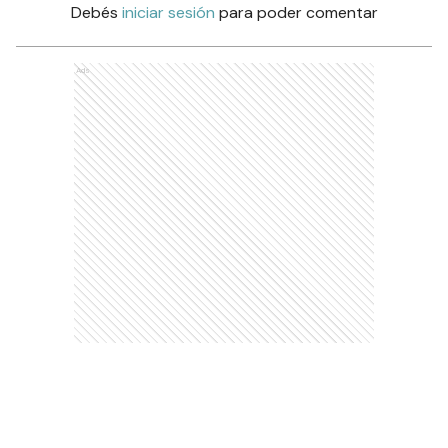
Debés
iniciar sesión
para poder comentar
Ads