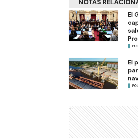
NOTAS RELACION
El 
cap
sal
Pro
POL
El 
par
na
POL
Ads