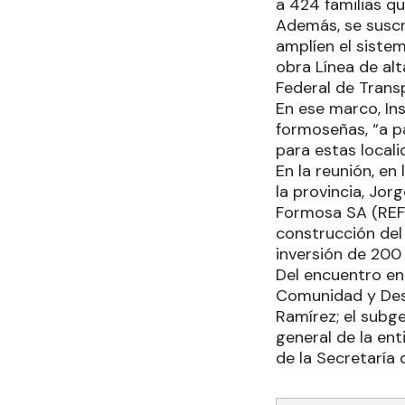
a 424 familias qu
Además, se suscri
amplíen el sistem
obra Línea de al
Federal de Trans
En ese marco, In
formoseñas, “a pa
para estas locali
En la reunión, en
la provincia, Jor
Formosa SA (REFS
construcción del 
inversión de 200
Del encuentro en
Comunidad y Desa
Ramírez; el subg
general de la ent
de la Secretaría 