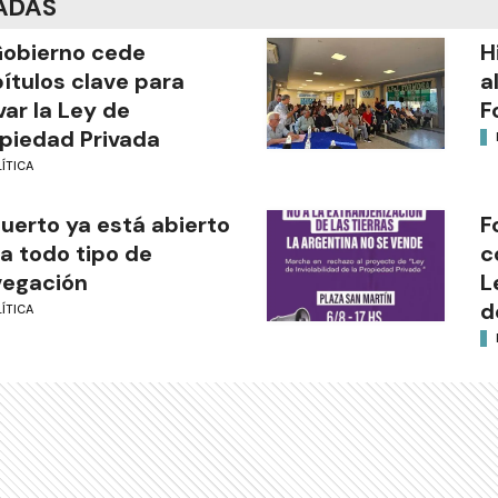
ADAS
Gobierno cede
H
ítulos clave para
a
var la Ley de
F
piedad Privada
ÍTICA
puerto ya está abierto
F
a todo tipo de
c
vegación
L
d
ÍTICA