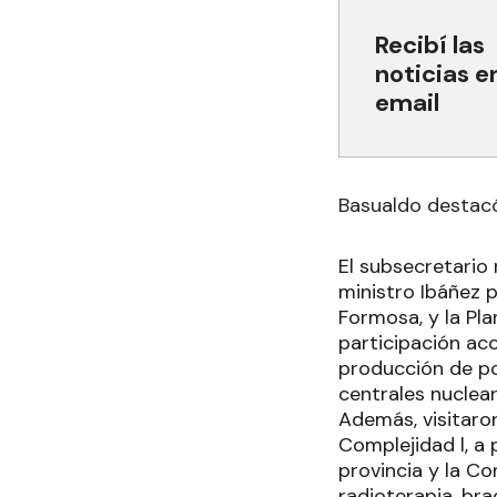
Recibí las
noticias e
email
Basualdo destacó
El subsecretario 
ministro Ibáñez p
Formosa, y la Pl
participación acc
producción de po
centrales nuclear
Además, visitaro
Complejidad l, a 
provincia y la C
radioterapia, br