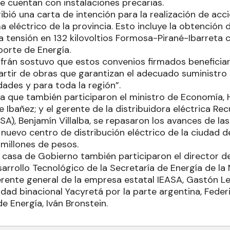
e cuentan con instalaciones precarias.
bió una carta de intención para la realización de acc
a eléctrico de la provincia. Esto incluye la obtención 
ta tensión en 132 kilovoltios Formosa-Pirané-Ibarreta 
porte de Energía.
sfrán sostuvo que estos convenios firmados beneficiar
rtir de obras que garantizan el adecuado suministro d
dades y para toda la región”.
 la que también participaron el ministro de Economía,
ge Ibañez; y el gerente de la distribuidora eléctrica Re
A), Benjamín Villalba, se repasaron los avances de la
nuevo centro de distribución eléctrico de la ciudad d
 millones de pesos.
 casa de Gobierno también participaron el director de
rrollo Tecnológico de la Secretaría de Energía de la 
erente general de la empresa estatal IEASA, Gastón Le
idad binacional Yacyretá por la parte argentina, Feder
de Energía, Iván Bronstein.