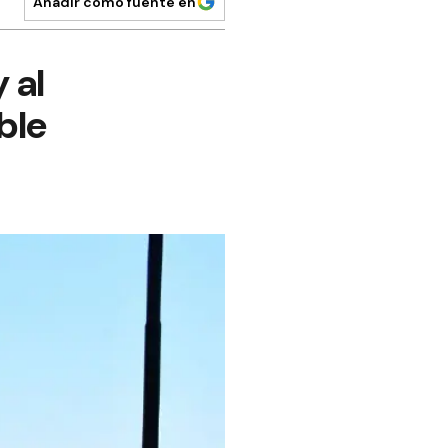
Añadir como fuente en
 al
ble