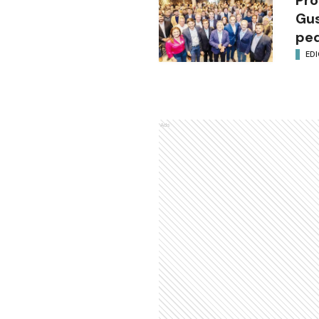
Gus
ped
EDI
Ads