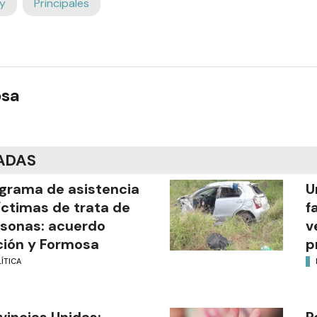
y
Principales
osa
ADAS
grama de asistencia
U
íctimas de trata de
f
sonas: acuerdo
v
ión y Formosa
p
ÍTICA
vincias Unidas:
R