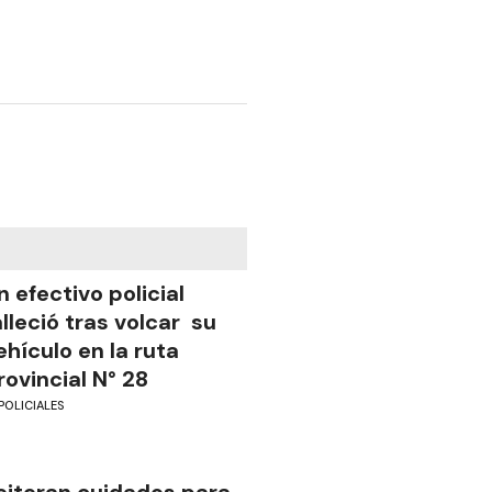
n efectivo policial
alleció tras volcar su
ehículo en la ruta
rovincial N° 28
POLICIALES
eiteran cuidados para