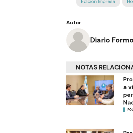
Edición Impresa
Ho
Autor
Diario Form
NOTAS RELACION
Pro
a v
per
Nac
POL
Pro