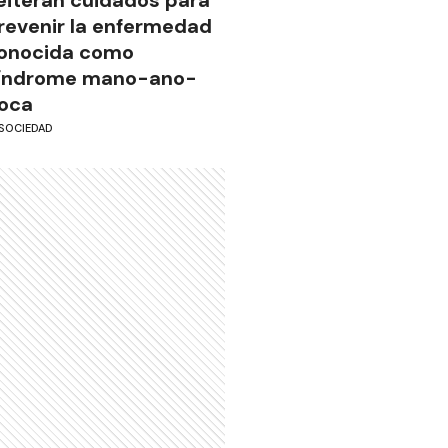
revenir la enfermedad
onocida como
índrome mano-ano-
oca
SOCIEDAD