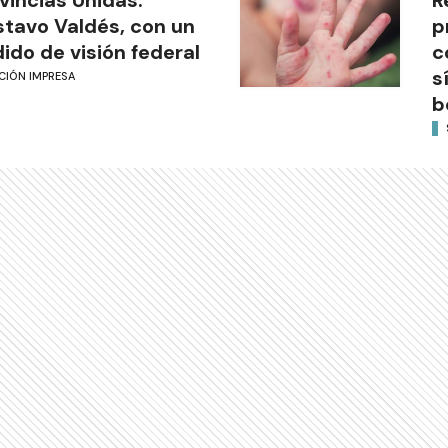
tavo Valdés, con un
p
ido de visión federal
c
s
CIÓN IMPRESA
b