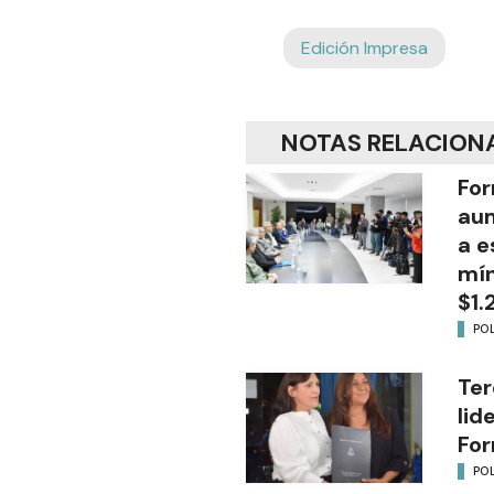
Edición Impresa
NOTAS RELACION
For
aum
a e
mín
$1.
POL
Ter
lid
Fo
POL