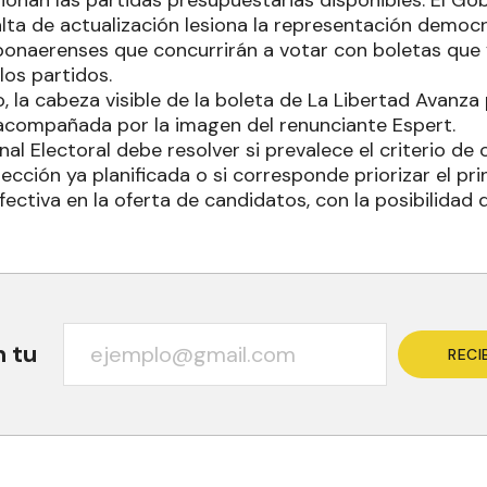
ionan las partidas presupuestarias disponibles. El Go
alta de actualización lesiona la representación democr
bonaerenses que concurrirán a votar con boletas que y
los partidos.
o, la cabeza visible de la boleta de La Libertad Avan
acompañada por la imagen del renunciante Espert.
l Electoral debe resolver si prevalece el criterio de 
lección ya planificada o si corresponde priorizar el pri
fectiva en la oferta de candidatos, con la posibilidad
n tu
RECI