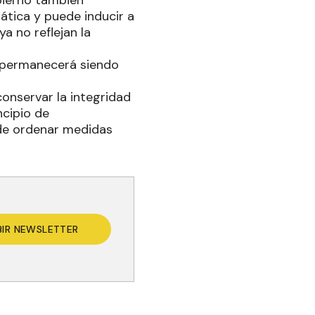
bierno también
ática y puede inducir a
a no reflejan la
za permanecerá siendo
conservar la integridad
ncipio de
 de ordenar medidas
BIR NEWSLETTER