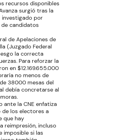
los recursos disponibles
 Avanza surgió tras la
o investigado por
a de candidatos
eral de Apelaciones de
lla (Juzgado Federal
iesgo la correcta
uerzas. Para reforzar la
maron en $12.169.655.000
oraría no menos de
ás de 38000 mesas del
ial debía concretarse al
emoras.
o ante la CNE enfatiza
o de los electores a
ne que hay
a reimpresión, incluso
 imposible si las