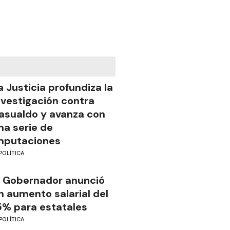
a Justicia profundiza la
nvestigación contra
asualdo y avanza con
na serie de
mputaciones
POLÍTICA
l Gobernador anunció
n aumento salarial del
5% para estatales
POLÍTICA