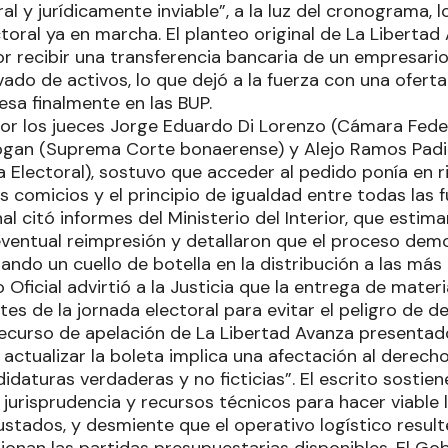
al y jurídicamente inviable”, a la luz del cronograma, 
ectoral ya en marcha. El planteo original de La Libertad
or recibir una transferencia bancaria de un empresari
vado de activos, lo que dejó a la fuerza con una ofert
resa finalmente en las BUP.
o por los jueces Jorge Eduardo Di Lorenzo (Cámara Fed
 Kogan (Suprema Corte bonaerense) y Alejo Ramos Padi
Electoral), sostuvo que acceder al pedido ponía en r
s comicios y el principio de igualdad entre todas las f
unal citó informes del Ministerio del Interior, que esti
eventual reimpresión y detallaron que el proceso dem
rando un cuello de botella en la distribución a las m
eo Oficial advirtió a la Justicia que la entrega de mater
es de la jornada electoral para evitar el peligro de d
recurso de apelación de La Libertad Avanza presentad
 actualizar la boleta implica una afectación al derech
didaturas verdaderas y no ficticias”. El escrito sostie
urisprudencia y recursos técnicos para hacer viable l
ustados, y desmiente que el operativo logístico resulte