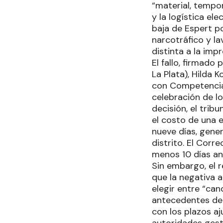
“material, tempor
y la logística el
baja de Espert p
narcotráfico y la
distinta a la imp
El fallo, firmad
La Plata), Hilda
con Competencia 
celebración de lo
decisión, el trib
el costo de una 
nueve días, gene
distrito. El Corr
menos 10 días ant
Sin embargo, el 
que la negativa a
elegir entre “can
antecedentes de j
con los plazos aj