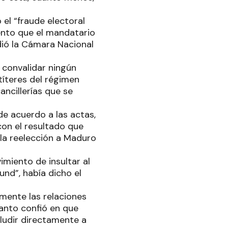
 el “fraude electoral
ento que el mandatario
dió la Cámara Nacional
 convalidar ningún
títeres del régimen
ncillerías que se
de acuerdo a las actas,
con el resultado que
 la reelección a Maduro
miento de insultar al
nd”, había dicho el
lmente las relaciones
tanto confió en que
aludir directamente a