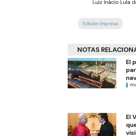
Luiz Inácio Lula 
Edición Impresa
NOTAS RELACION
El 
par
na
POL
El 
que
vis