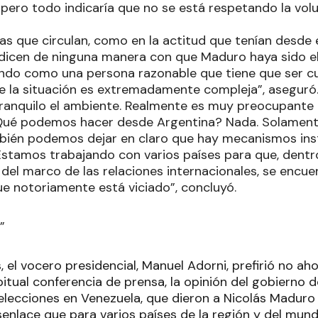
pero todo indicaría que no se está respetando la volu
as que circulan, como en la actitud que tenían desde e
dicen de ninguna manera con que Maduro haya sido el
ando como una persona razonable que tiene que ser c
de la situación es extremadamente compleja”, aseguró
tranquilo el ambiente. Realmente es muy preocupante
¿Qué podemos hacer desde Argentina? Nada. Solament
bién podemos dejar en claro que hay mecanismos inst
Estamos trabajando con varios países para que, dentr
 del marco de las relaciones internacionales, se encue
ue notoriamente está viciado”, concluyó.
”
 el vocero presidencial, Manuel Adorni, prefirió no ahor
abitual conferencia de prensa, la opinión del gobierno d
elecciones en Venezuela, que dieron a Nicolás Maduro 
senlace que para varios países de la región y del mun