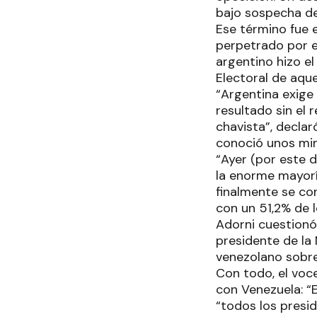
bajo sospecha de
Ese término fue e
perpetrado por e
argentino hizo e
Electoral de aque
“Argentina exige
resultado sin el 
chavista”, decla
conoció unos mi
“Ayer (por este 
la enorme mayoría
finalmente se co
con un 51,2% de l
Adorni cuestionó
presidente de la
venezolano sobre 
Con todo, el voc
con Venezuela: “E
“todos los presid