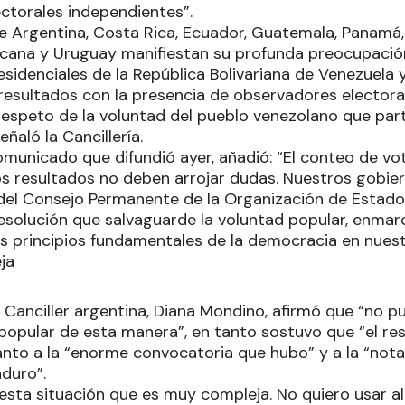
ctorales independientes”.
e Argentina, Costa Rica, Ecuador, Guatemala, Panamá, 
cana y Uruguay manifiestan su profunda preocupación
esidenciales de la República Bolivariana de Venezuela y
resultados con la presencia de observadores electora
respeto de la voluntad del pueblo venezolano que par
ñaló la Cancillería.
omunicado que difundió ayer, añadió: “El conteo de vo
os resultados no deben arrojar dudas. Nuestros gobier
del Consejo Permanente de la Organización de Estad
resolución que salvaguarde la voluntad popular, enmar
s principios fundamentales de la democracia en nuest
ja
a Canciller argentina, Diana Mondino, afirmó que “no p
 popular de esta manera”, en tanto sostuvo que “el res
nto a la “enorme convocatoria que hubo” y a la “not
aduro”.
 esta situación que es muy compleja. No quiero usar a