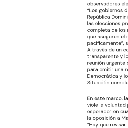
observadores ele
“Los gobiernos d
República Domini
las elecciones pr
completa de los 
que aseguren el 
pacíficamente”, se
A través de un c
transparente y l
reunión urgente 
para emitir una 
Democrática y lo
Situación comple
En este marco, l
viole la voluntad
esperado” en cua
la oposición a M
“Hay que revisar