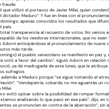
 fraude.
l que utilizó el portavoz de Javier Milei, quien condenó
l dictador Maduro”. Y fue en línea con el pronunciami
l domingo, apenas conocidos los resultados que difun
l país.
 total transparencia al recuento de votos. No vamos a
respaldo de los veedores internacionales, que no sean 
ró Adorni anticipándose al pronunciamiento de nueve ca
nutos más tarde.
domingo) el pueblo venezolano se manifestó en paz y, 
 votó a favor del cambio”, siguió Adorni en relación 
noció, ya de madrugada de este lunes, que le atribuye
os sufragios.
 además a Maduro porque “se sigue tomando el atrevi
 Nación”. “Vendepatria, cobarde, no me aguantás un rou
Milei.
ero evitó opinar sobre la posibilidad de romper forma
stamos analizando lo que pasó en ese país”, dijo, en 
entes se pronuncien en contra de la aberración”, sin 