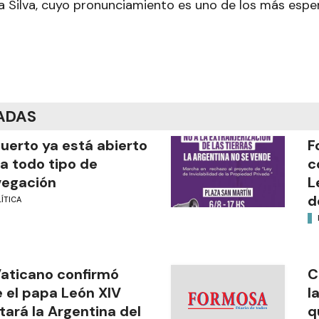
da Silva, cuyo pronunciamiento es uno de los más espe
ADAS
puerto ya está abierto
F
a todo tipo de
c
vegación
L
d
ÍTICA
Vaticano confirmó
C
 el papa León XIV
l
itará la Argentina del
q