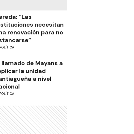
ereda: “Las
nstituciones necesitan
na renovación para no
stancarse”
POLÍTICA
l llamado de Mayans a
eplicar la unidad
antiagueña a nivel
acional
POLÍTICA