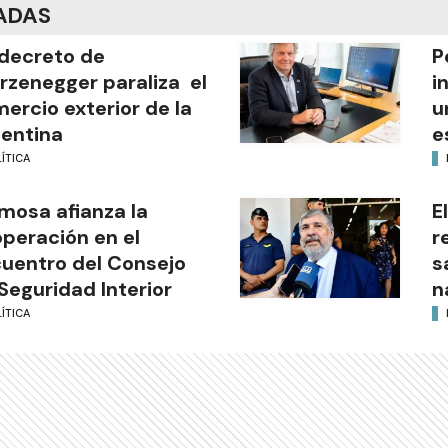
ADAS
decreto de
P
rzenegger paraliza el
i
ercio exterior de la
u
entina
e
ÍTICA
mosa afianza la
E
peración en el
r
uentro del Consejo
s
Seguridad Interior
n
ÍTICA