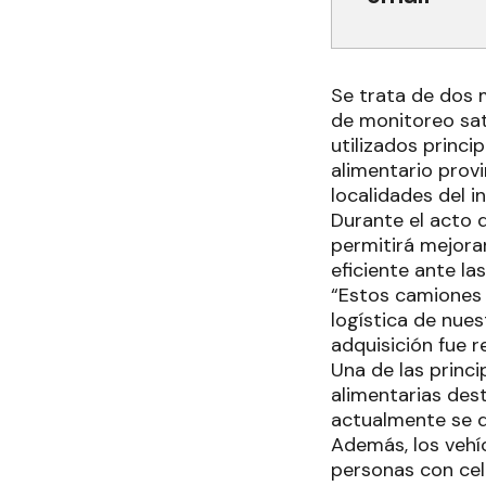
Se trata de dos 
de monitoreo sat
utilizados princi
alimentario provi
localidades del i
Durante el acto 
permitirá mejora
eficiente ante la
“Estos camiones 
logística de nue
adquisición fue r
Una de las princi
alimentarias des
actualmente se d
Además, los vehíc
personas con celi