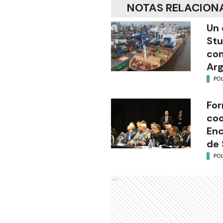
NOTAS RELACION
Un 
Stu
com
Arg
POL
For
coo
Enc
de 
POL
Ads