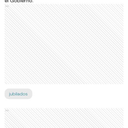
el Gobierno.
Ads
jubilados
Ads