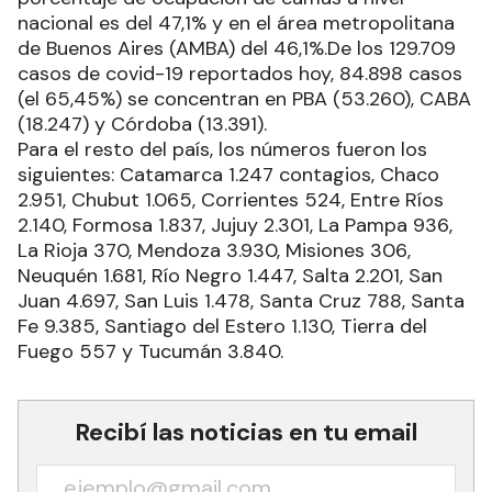
nacional es del 47,1% y en el área metropolitana
de Buenos Aires (AMBA) del 46,1%.De los 129.709
casos de covid-19 reportados hoy, 84.898 casos
(el 65,45%) se concentran en PBA (53.260), CABA
(18.247) y Córdoba (13.391).
Para el resto del país, los números fueron los
siguientes: Catamarca 1.247 contagios, Chaco
2.951, Chubut 1.065, Corrientes 524, Entre Ríos
2.140, Formosa 1.837, Jujuy 2.301, La Pampa 936,
La Rioja 370, Mendoza 3.930, Misiones 306,
Neuquén 1.681, Río Negro 1.447, Salta 2.201, San
Juan 4.697, San Luis 1.478, Santa Cruz 788, Santa
Fe 9.385, Santiago del Estero 1.130, Tierra del
Fuego 557 y Tucumán 3.840.
Recibí las noticias en tu email