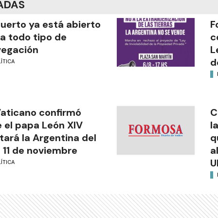
ADAS
puerto ya está abierto
F
a todo tipo de
c
vegación
L
d
ÍTICA
Vaticano confirmó
C
 el papa León XIV
l
itará la Argentina del
q
l 11 de noviembre
a
U
ÍTICA