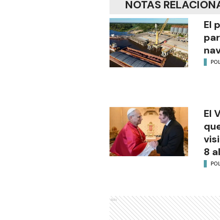
NOTAS RELACION
El 
par
na
POL
El 
que
vis
8 a
POL
Ads