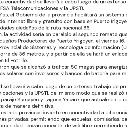
sta conectividad se llevará a cabo luego de un extens
EFSA Telecomunicaciones y la UPSTI.
ías, el Gobierno de la provincia habilitará un sistema
 internet libre y gratuito con base en Puerto Irigoye
dades aledañas de la ruta nacional 86.
 la actividad sería en paralelo al segundo remate que
queños Productores de Puerto Yrigoyen, el viernes 16.
Provincial de Sistemas y Tecnología de Información (U
rre de 36 metros, y a partir de ella se hará un enlac
 El Potrillo.
laron que se alcanzó a traficar 50 megas para energiz
es solares con inversores y bancos de batería para m
d se llevará a cabo luego de un extenso trabajo de pr
caciones y la UPSTI, del mismo modo que se realizó e
 paraje Sumayén y Laguna Yacaré, que actualmente c
ca de manera definitiva.
 estado provincial invierte en conectividad a diferenc
es privadas, permitiendo que escuelas, comisarías, ce
omunidad tengan conexión de wifi libre, permitiendo 