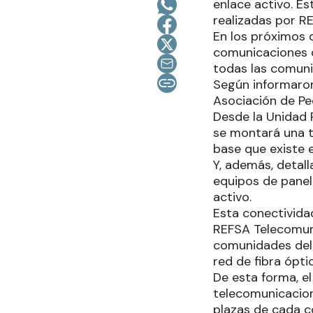
enlace activo. E
realizadas por R
En los próximos d
comunicaciones de
todas las comuni
Según informaron,
Asociación de Pe
Desde la Unidad 
se montará una to
base que existe en
Y, además, detal
equipos de panel
activo.
Esta conectivida
REFSA Telecomuni
comunidades del
red de fibra ópti
De esta forma, el
telecomunicacion
plazas de cada c