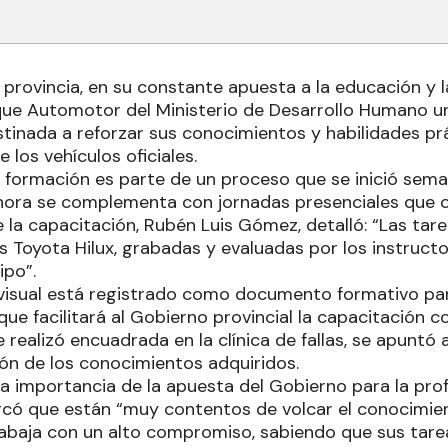
 provincia, en su constante apuesta a la educación y l
que Automotor del Ministerio de Desarrollo Humano u
stinada a reforzar sus conocimientos y habilidades prá
los vehículos oficiales.
e formación es parte de un proceso que se inició sema
ahora se complementa con jornadas presenciales que c
 la capacitación, Rubén Luis Gómez, detalló: “Las tare
Toyota Hilux, grabadas y evaluadas por los instructor
ipo”.
ovisual está registrado como documento formativo pa
o que facilitará al Gobierno provincial la capacitación c
e realizó encuadrada en la clínica de fallas, se apuntó 
ión de los conocimientos adquiridos.
 importancia de la apuesta del Gobierno para la prof
rcó que están “muy contentos de volcar el conocimi
rabaja con un alto compromiso, sabiendo que sus tar