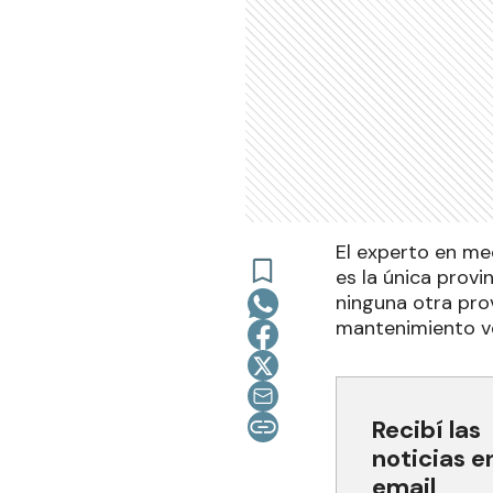
El experto en me
es la única provi
ninguna otra prov
mantenimiento ve
Recibí las
noticias e
email