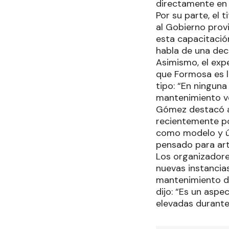
directamente en l
Por su parte, el 
al Gobierno prov
esta capacitación
habla de una deci
Asimismo, el exp
que Formosa es l
tipo: “En ninguna
mantenimiento ve
Gómez destacó a 
recientemente por
como modelo y ún
pensado para arti
Los organizadore
nuevas instancia
mantenimiento de
dijo: “Es un asp
elevadas durante