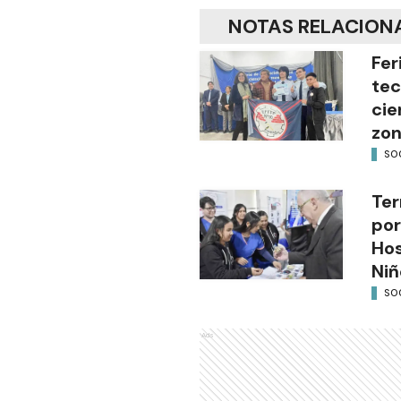
NOTAS RELACION
Fer
tec
cie
zon
SO
Ter
por
Hos
Niñ
SO
Ads