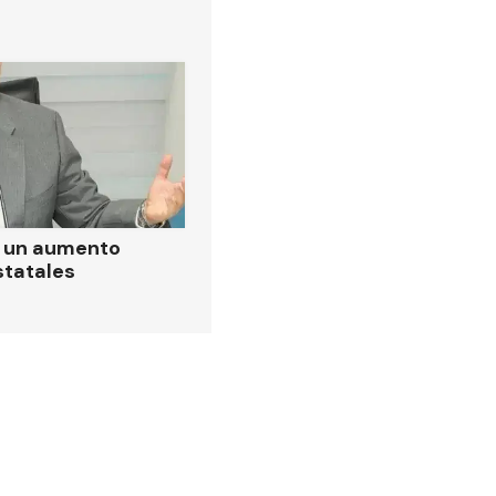
ó un aumento
statales