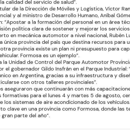
a calidad del servicio de salud”.
titular de la Dirección de Móviles y Logística, Víctor R
incial y al ministro de Desarrollo Humano, Aníbal Góme
: “Apostar a la formación del personal en un área téc
sión política clara de sostener y mejorar los servicios
erto en mecánica automotor a nivel nacional, Rubén 
a única provincia del país que destina recursos para 
 otra provincia existe un plan ni presupuesto para cap
hicular. Formosa es un ejemplo”.
la Unidad de Control del Parque Automotor Provincia
 el gobernador Gildo Insfrán en el Parque Industrial: “E
ico en Argentina, gracias a su infraestructura y dis
cularse con otros talleres provinciales”.
s aseguraron que continuarán con más capacitaciones
s formativas para el lunes 4 y martes 5 de agosto, ce
 los sistemas de aire acondicionado de los vehículos
ecto clave en una provincia como Formosa, donde las 
 gran parte del año”.