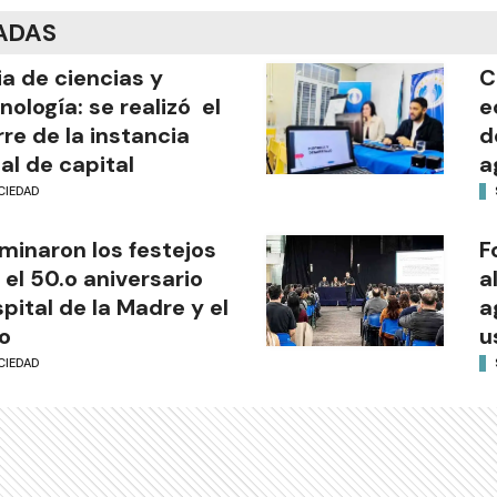
ADAS
ia de ciencias y
C
nología: se realizó el
e
rre de la instancia
d
al de capital
a
CIEDAD
minaron los festejos
F
 el 50.o aniversario
a
pital de la Madre y el
a
o
u
CIEDAD