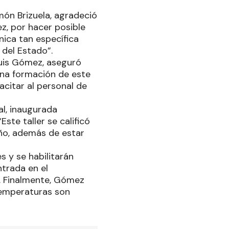
amón Brizuela, agradeció
z, por hacer posible
nica tan específica
 del Estado”.
Luis Gómez, aseguró
una formación de este
acitar al personal de
l, inaugurada
ste taller se calificó
eño, además de estar
 y se habilitarán
ntrada en el
. Finalmente, Gómez
temperaturas son