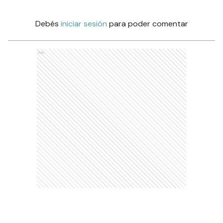
Debés
iniciar sesión
para poder comentar
Ads