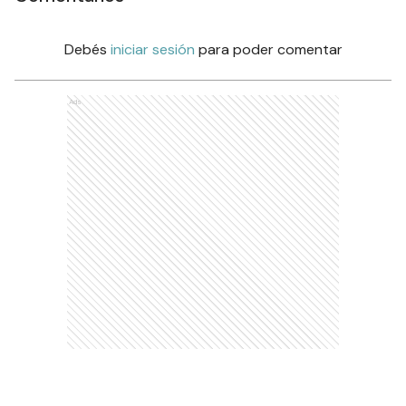
Debés
iniciar sesión
para poder comentar
Ads