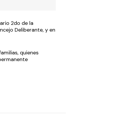
ario 2do de la
ncejo Deliberante, y en
amilias, quienes
a permanente