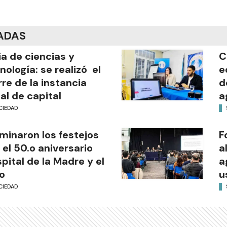
ADAS
ia de ciencias y
C
nología: se realizó el
e
rre de la instancia
d
al de capital
a
CIEDAD
minaron los festejos
F
 el 50.o aniversario
a
pital de la Madre y el
a
o
u
CIEDAD