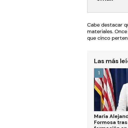
Cabe destacar que
materiales. Once 
que cinco pertene
Las más le
1
María Alejan
Formosa tras 