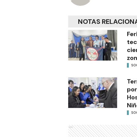
NOTAS RELACION
Fer
tec
cie
zon
SO
Ter
por
Hos
Niñ
SO
Ads