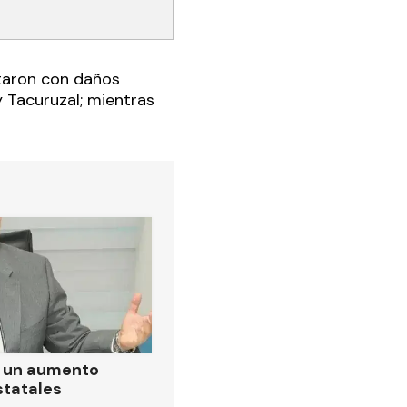
ltaron con daños
y Tacuruzal; mientras
ó un aumento
statales