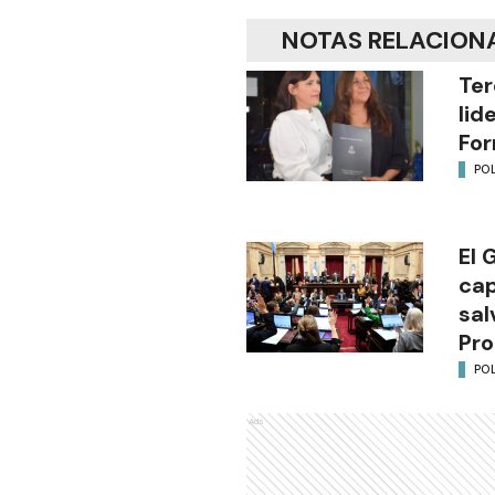
NOTAS RELACION
Ter
lid
Fo
POL
El 
cap
sal
Pro
POL
Ads