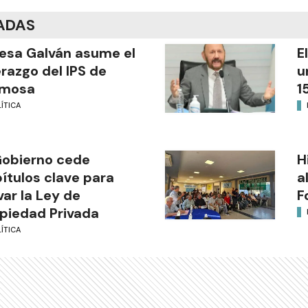
ADAS
esa Galván asume el
E
erazgo del IPS de
u
rmosa
1
ÍTICA
Gobierno cede
H
ítulos clave para
a
var la Ley de
F
piedad Privada
ÍTICA