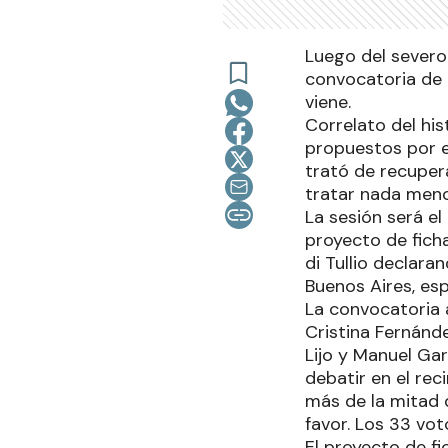
Luego del severo 
convocatoria de 
viene.
Correlato del hi
propuestos por e
trató de recuper
tratar nada meno
La sesión será el
proyecto de ficha
di Tullio declara
Buenos Aires, es
La convocatoria 
Cristina Fernánde
Lijo y Manuel Ga
debatir en el rec
más de la mitad 
favor. Los 33 vot
El proyecto de f