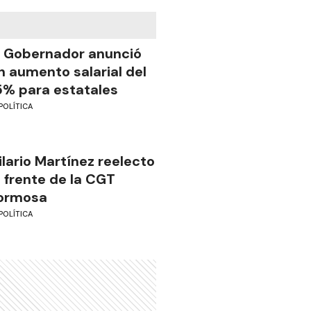
l Gobernador anunció
n aumento salarial del
5% para estatales
POLÍTICA
ilario Martínez reelecto
l frente de la CGT
ormosa
POLÍTICA