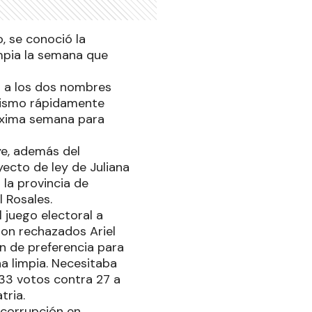
, se conoció la
impia la semana que
o a los dos nombres
alismo rápidamente
róxima semana para
uye, además del
yecto de ley de Juliana
 la provincia de
 Rosales.
 juego electoral a
ron rechazados Ariel
ón de preferencia para
ha limpia. Necesitaba
 33 votos contra 27 a
tria.
 corrupción en