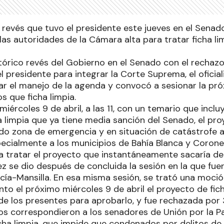
revés que tuvo el presidente este jueves en el Senado
las autoridades de la Cámara alta para tratar ficha l
stórico revés del Gobierno en el Senado con el rechaz
l presidente para integrar la Corte Suprema, el ofici
ar el manejo de la agenda y convocó a sesionar la p
s que ficha limpia.
 miércoles 9 de abril, a las 11, con un temario que incl
 limpia que ya tiene media sanción del Senado, el pro
ndo zona de emergencia y en situación de catástrofe a
pecialmente a los municipios de Bahía Blanca y Coronel
a tratar el proyecto que instantáneamente sacaría del
z se dio después de concluida la sesión en la que fue
rcía-Mansilla. En esa misma sesión, se trató una moci
into el próximo miércoles 9 de abril el proyecto de fic
de los presentes para aprobarlo, y fue rechazada por
os correspondieron a los senadores de Unión por la Pa
icha limpia, que impide que condenados por delitos de