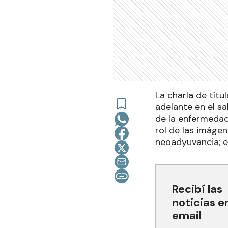
La charla de tít
adelante en el s
de la enfermeda
rol de las imáge
neoadyuvancia; e
Recibí las
noticias e
email