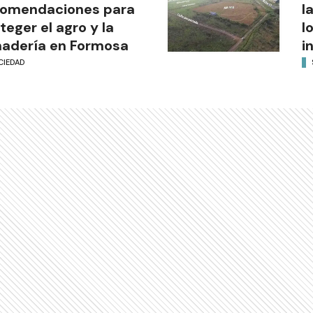
comendaciones para
l
teger el agro y la
l
adería en Formosa
i
CIEDAD