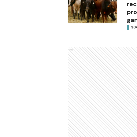
re
pro
gan
SO
Ads