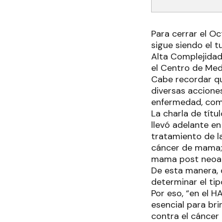
Para cerrar el Oc
sigue siendo el t
Alta Complejidad
el Centro de Med
Cabe recordar qu
diversas accione
enfermedad, como
La charla de tít
llevó adelante e
tratamiento de l
cáncer de mama; 
mama post neoad
De esta manera, 
determinar el tip
Por eso, “en el 
esencial para br
contra el cáncer