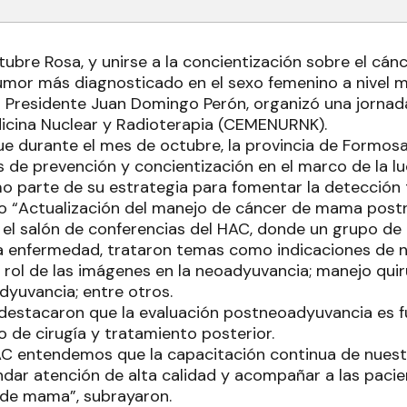
tubre Rosa, y unirse a la concientización sobre el cán
umor más diagnosticado en el sexo femenino a nivel mu
 Presidente Juan Domingo Perón, organizó una jornad
icina Nuclear y Radioterapia (CEMENURNK).
e durante el mes de octubre, la provincia de Formosa
s de prevención y concientización en el marco de la l
 parte de su estrategia para fomentar la detección
ulo “Actualización del manejo de cáncer de mama post
n el salón de conferencias del HAC, donde un grupo de 
a enfermedad, trataron temas como indicaciones de 
rol de las imágenes en la neoadyuvancia; manejo quir
yuvancia; entre otros.
destacaron que la evaluación postneoadyuvancia es 
o de cirugía y tratamiento posterior.
HAC entendemos que la capacitación continua de nuest
indar atención de alta calidad y acompañar a las pacie
 de mama”, subrayaron.