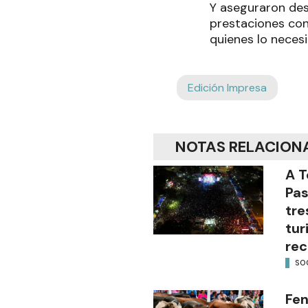
Y aseguraron des
prestaciones con
quienes lo necesi
Edición Impresa
NOTAS RELACION
A T
Pas
tre
tur
rec
SO
Fen