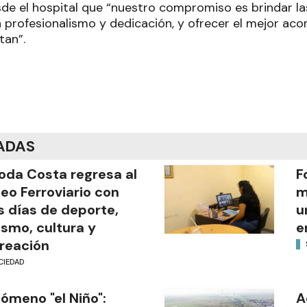
de el hospital que “nuestro compromiso es brindar l
 profesionalismo y dedicación, y ofrecer el mejor a
tan”.
ADAS
oda Costa regresa al
F
eo Ferroviario con
m
s días de deporte,
u
ismo, cultura y
e
reación
CIEDAD
ómeno "el Niño":
A