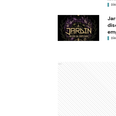
DÍA
Jar
dis
em
DÍA
Ads