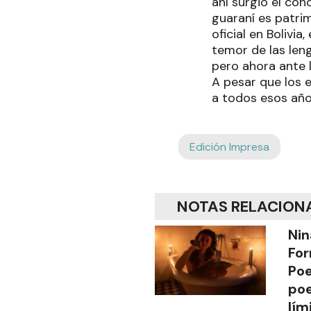
ahí surgió el co
guaraní es patrim
oficial en Bolivi
temor de las len
pero ahora ante 
A pesar que los e
a todos esos año
Edición Impresa
NOTAS RELACION
Nin
For
Poe
poe
lím