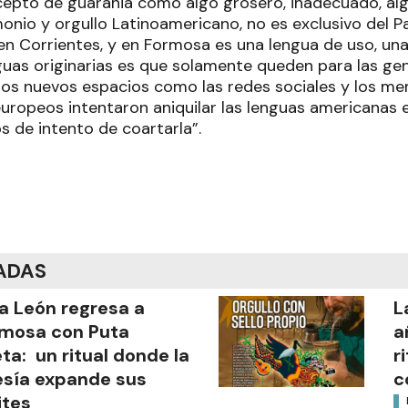
ncepto de guarania como algo grosero, inadecuado, algo
onio y orgullo Latinoamericano, no es exclusivo del P
a, en Corrientes, y en Formosa es una lengua de uso, una
guas originarias es que solamente queden para las ge
los nuevos espacios como las redes sociales y los mem
uropeos intentaron aniquilar las lenguas americanas e
s de intento de coartarla”.
ADAS
a León regresa a
L
mosa con Puta
a
ta: un ritual donde la
r
sía expande sus
c
ites