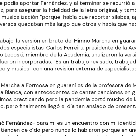
 podía aportar Fernández, y al terminar se recurrió a
az, para asegurar la fidelidad de la letra original, y t
 musicalización “porque había que recortar sílabas, a
 versos quedaban más largo que otros y había que hac
abajo, la versión en bruto del Himno Marcha en guaran
dos especialistas, Carlos Ferreira, presidente de la 
io Lecoski, miembro de la Academia, analizaron la vers
fueron incorporadas: “Es un trabajo revisado, trabaja
ico y musical, con una revisión externa de especialistas
 Marcha a Formosa en guaraní es de la profesora de M
a Blanca, con antecedentes de cantar canciones en gu
imos practicando pero la pandemia cortó mucho de l
, pero finalmente llegó el día tan ansiado de present
rmó Fernández- para mi es un encuentro con mi identi
tienden de oído pero nunca lo hablaron porque en un