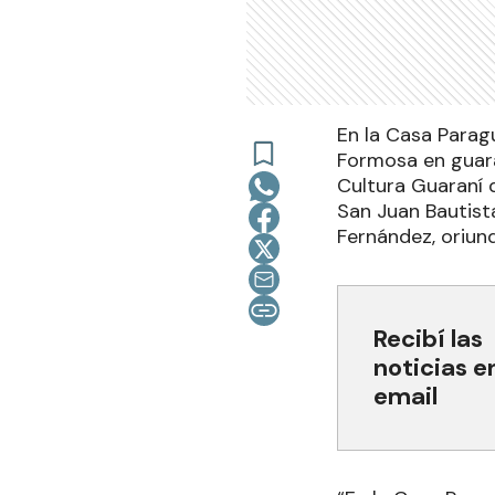
En la Casa Paragu
Formosa en guara
Cultura Guaraní q
San Juan Bautist
Fernández, oriund
Recibí las
noticias e
email