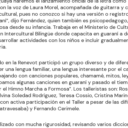
uaya haremos el lanzamiento oficial de la letra como t
con la voz de Laura Morel, acompañada de guitarra y c
cultural, pues no conozco si hay una versión o regist
ní”, dijo Fernández, quien también es psicopedagogo
sa desde su infancia. Trabaja en el Ministerio de Cult
 Intercultural Bilingüe donde capacita en guaraní a d
arrollar actividades con los niños e incluir gradualmen
ia.
ado en la Renevot participó un grupo diverso y de dif
r una lengua familiar, una lengua interesante por el 
abajando con canciones populares, chamamé, mitos, le
bamos algunas canciones en guaraní y pasado el tiemp
r el Himno Marcha a Formosa”. Los talleristas son: Ro
ilvina Soledad Rodríguez, Teresa Cossio, Cristina Marino
on activa participación en el Taller a pesar de las dif
atravesaba) y Fernando Cerimele.
alizado con mucha rigurosidad, revisando varios dicci