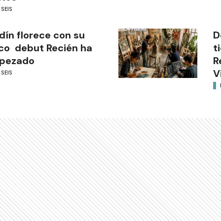
 SEIS
dín florece con su
D
co debut Recién ha
t
pezado
R
V
 SEIS