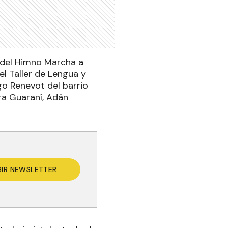
l del Himno Marcha a
l Taller de Lengua y
go Renevot del barrio
ra Guaraní, Adán
BIR NEWSLETTER