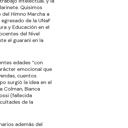
rabajo intelectual, y la
larinete. Quisimos
ro del Himno Marcha a
, egresado de la UNaF
ura y Educación en el
ocentes del Nivel
te el guaraní en la
erentes edades “con
carácter emocional que
yendas, cuentos
o surgió la idea en el
sa Colman, Bianca
ssi (fallecida
icultades de la
onarios además del