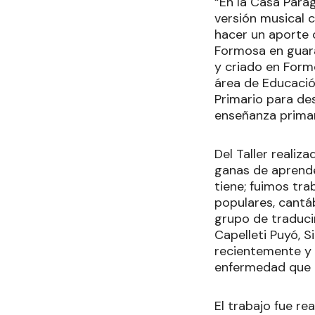
“En la Casa Parag
versión musical 
hacer un aporte 
Formosa en guara
y criado en Formo
área de Educación
Primario para des
enseñanza primar
Del Taller realiz
ganas de aprende
tiene; fuimos tr
populares, cantá
grupo de traduci
Capelleti Puyó, S
recientemente y c
enfermedad que 
El trabajo fue re