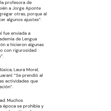
 la profesora de
ambién a Jorge Aponte
gregar otras, porque al
er algunos ajustes”.
í fue enviada a
Academia de Lengua
ión e hicieron algunas
do con rigurosidad
”.
úsica, Laura Morel,
araní: “Se prendió al
as actividades que
ación”.
dad. Muchos
a época se prohibía y