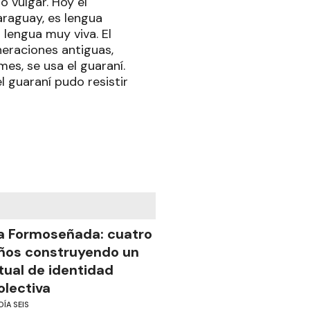
 vulgar. Hoy el
araguay, es lengua
 lengua muy viva. El
neraciones antiguas,
es, se usa el guaraní.
l guaraní pudo resistir
a Formoseñada: cuatro
ños construyendo un
itual de identidad
olectiva
DÍA SEIS