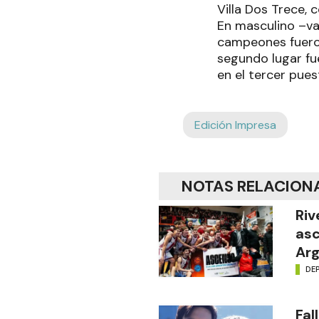
Villa Dos Trece,
En masculino –val
campeones fueron
segundo lugar fu
en el tercer pue
Edición Impresa
NOTAS RELACION
Riv
asc
Arg
DE
Fal