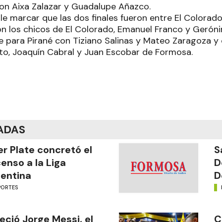
 con Aixa Zalazar y Guadalupe Añazco.
e marcar que las dos finales fueron entre El Colorado
 los chicos de El Colorado, Emanuel Franco y Gerónim
e para Pirané con Tiziano Salinas y Mateo Zaragoza y
sto, Joaquín Cabral y Juan Escobar de Formosa.
ADAS
er Plate concretó el
S
enso a la Liga
D
entina
D
PORTES
leció Jorge Messi, el
C