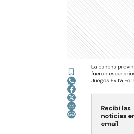
La cancha provin
fueron escenarios
Juegos Evita For
Recibí las
noticias e
email