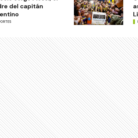
re del capitán
a
entino
L
PORTES