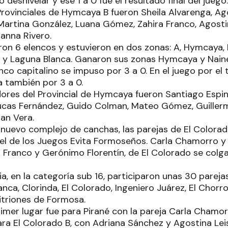
 desnivelar y ese 1 a 0 fue el resultado final del juego.
ovinciales de Hymcaya B fueron Sheila Alvarenga, Ag
 Martina González, Luana Gómez, Zahira Franco, Agosti
anna Rivero.
on 6 elencos y estuvieron en dos zonas: A, Hymcaya, P
a y Laguna Blanca. Ganaron sus zonas Hymcaya y Nainec
enco capitalino se impuso por 3 a 0. En el juego por el
a también por 3 a 0.
ores del Provincial de Hymcaya fueron Santiago Espin
ucas Fernández, Guido Colman, Mateo Gómez, Guillerm
an Vera.
 nuevo complejo de canchas, las parejas de El Colorad
del de los Juegos Evita Formoseños. Carla Chamorro y
l Franco y Gerónimo Florentín, de El Colorado se colg
, en la categoría sub 16, participaron unas 30 pareja
anca, Clorinda, El Colorado, Ingeniero Juárez, El Chorro
itriones de Formosa.
rimer lugar fue para Pirané con la pareja Carla Chamo
ra El Colorado B, con Adriana Sánchez y Agostina Lei