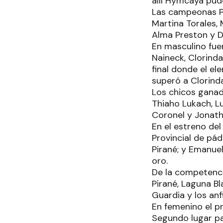
allí Hymcaya pudo
Las campeonas Pr
Martina Torales,
Alma Preston y D
En masculino fuer
Naineck, Clorind
final donde el el
superó a Clorind
Los chicos ganad
Thiaho Lukach, L
Coronel y Jonath
En el estreno del
Provincial de pá
Pirané; y Emanue
oro.
De la competencia
Pirané, Laguna Bl
Guardia y los anf
En femenino el p
Segundo lugar pa