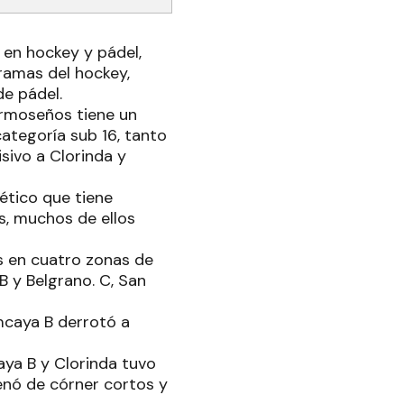
 en hockey y pádel,
ramas del hockey,
de pádel.
ormoseños tiene un
tegoría sub 16, tanto
sivo a Clorinda y
ético que tiene
s, muchos de ellos
s en cuatro zonas de
B y Belgrano. C, San
mcaya B derrotó a
ya B y Clorinda tuvo
enó de córner cortos y