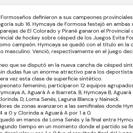
 Formoseños definieron a sus campeones provinciales
goría sub 16. Hymcaya de Formosa festejó en ambas 
parejas de El Colorado y Pirané ganaron el Provincial 
ovincial de hockey sobre césped de los Juegos Evita F
o campeón. Hymcaya se quedó con el título en la ca
 masculino. Venció, respectivamente en el juego deci
rneo que se disputó en la nueva cancha de césped sint
sin dudas fue un enorme atractivo para los deportista
ra vez esta clase de superficie sintético.
peonato femenino, participaron 12 equipos agrupado
Hymcaya A, Aguará A e Ibarreta. B, Hymcaya B, Aguará 
Clorinda. D, Loma Senés, Laguna Blanca y Naineck.
ores de zonas avanzaron a las semifinales donde Hy
 a 0 y Clorinda a Aguará A por 1 a 0.
 quedó en manos de Loma Senés y la final entre Hymca
 segundo tiempo en un momento donde el partido se ll