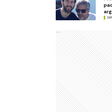
pad
arg
DE
Ads