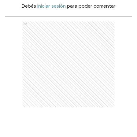
Debés
iniciar sesión
para poder comentar
Ads