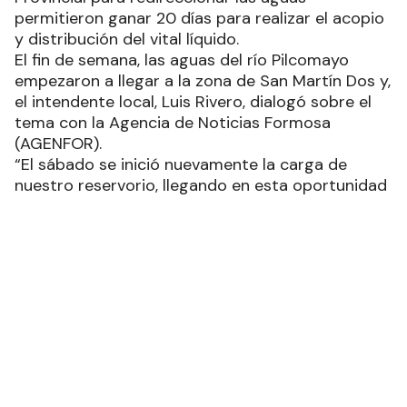
permitieron ganar 20 días para realizar el acopio
y distribución del vital líquido.
El fin de semana, las aguas del río Pilcomayo
empezaron a llegar a la zona de San Martín Dos y,
el intendente local, Luis Rivero, dialogó sobre el
tema con la Agencia de Noticias Formosa
(AGENFOR).
“El sábado se inició nuevamente la carga de
nuestro reservorio, llegando en esta oportunidad
antes que en años anteriores”, esbozó con
alegría.
Seguidamente, señaló que “ya se había realizado
un gran trabajo de corrección de la corredera”
explicando que “si bien está el canal natural para
llegar a San Martín Dos, con la Dirección de
Vialidad Provincial (DPV), se tuvo que hacer un
canal alternativo a la orilla de la ruta 86 para que
el agua llegue más rápido, ya que, si lo hace solo
de manera natural, se encuentra con