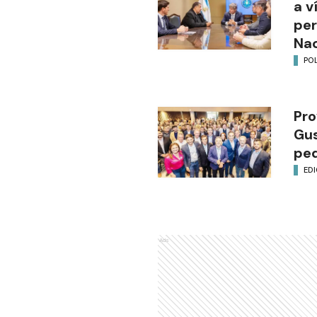
a v
per
Nac
POL
Pro
Gus
ped
EDI
Ads