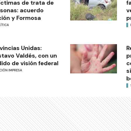
íctimas de trata de
f
sonas: acuerdo
v
ión y Formosa
p
ÍTICA
vincias Unidas:
R
tavo Valdés, con un
p
ido de visión federal
c
s
CIÓN IMPRESA
b