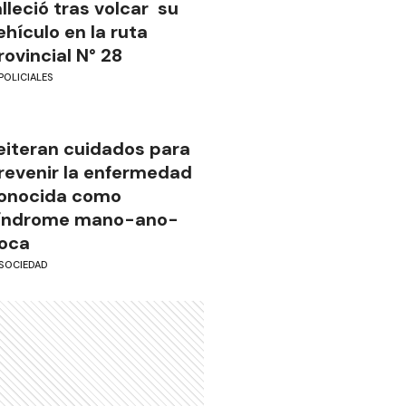
alleció tras volcar su
ehículo en la ruta
rovincial N° 28
POLICIALES
eiteran cuidados para
revenir la enfermedad
onocida como
índrome mano-ano-
oca
SOCIEDAD