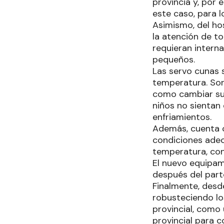
provincia y, por 
este caso, para l
Asimismo, del ho
la atención de t
requieran interna
pequeños.
Las servo cunas 
temperatura. Son 
como cambiar suer
niños no sientan 
enfriamientos.
Además, cuenta c
condiciones adec
temperatura, cont
El nuevo equipam
después del parto
Finalmente, desde
robusteciendo los
provincial, como
provincial para c