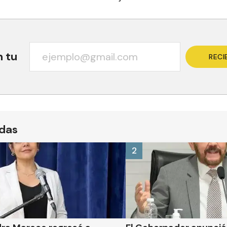
n tu
RECI
ídas
2