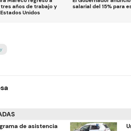
dra Mareco regresó a
El Gobernador anunci
tres años de trabajo y
salarial del 15% para e
 Estados Unidos
y
osa
ADAS
grama de asistencia
U