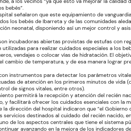
ende, a los vecinos “ya que esto va mejorar la calidad 
os bebés”.
spital señalaron que este equipamiento de vanguardia,
odos los bebés de Ibarreta y de las comunidades aled
ción neonatal, disponiendo así un mejor control y asis
son incubadoras abiertas provistas de estufas con re
utilizadas para realizar cuidados especiales a los be
os, vendajes o colocar vías de hidratación. El objeti
el cambio de temperatura, y de esa manera lograr prev
on instrumentos para detectar los parámetros vitale
uadas de atención en los primeros minutos de vida (
rol de signos vitales, entre otros).
iento permitirá la recepción y atención del recién n
, y facilitará ofrecer los cuidados esenciales con la m
 la dirección del hospital indicaron que “el Gobierno d
 servicios destinados al cuidado del recién nacido, e
 uno de los aspectos centrales que tiene el sistema pú
ontinuar avanzando en la mejora de los indicadores de s