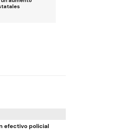
ó un aumento
statales
n efectivo policial