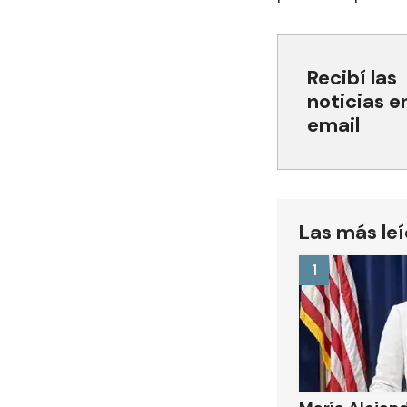
Recibí las
noticias e
email
Las más le
1