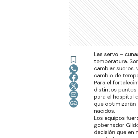
Las servo – cuna
temperatura. Son
cambiar sueros, v
cambio de tempe
Para el fortaleci
distintos puntos 
para el hospital
que optimizarán 
nacidos.
Los equipos fuero
gobernador Gildo
decisión que en m