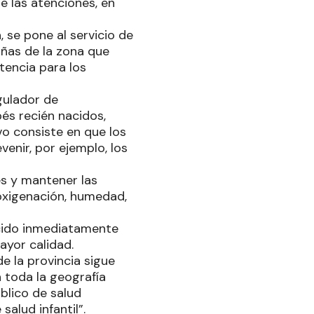
de las atenciones, en
 se pone al servicio de
añas de la zona que
tencia para los
gulador de
bés recién nacidos,
vo consiste en que los
enir, por ejemplo, los
s y mantener las
oxigenación, humedad,
acido inmediatamente
ayor calidad.
e la provincia sigue
n toda la geografía
blico de salud
alud infantil”.