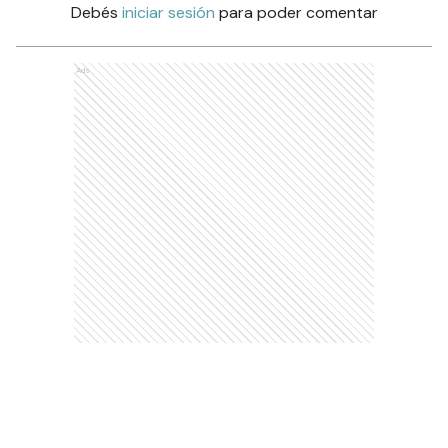
Debés
iniciar sesión
para poder comentar
Ads